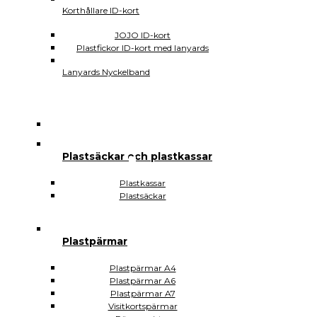
Korthållare ID-kort
DVD
USB
JOJO ID-kort
Självhäftande
Plastfickor ID-kort med lanyards
hörnfickor
Självhäftande
Lanyards Nyckelband
visitkortsfickor
Självhäftande
rektangulära
Plomberingspåsar
Display
och
Plastsäckar och plastkassar
skyltning
Magnetiska
Plastkassar
etiketter
Plastsäckar
Plastfickor
energimärkning
Plastfickor
prismärkning
Plastpärmar
Plastfickor
ID-
Plastpärmar A4
kort
Plastpärmar A6
Korthållare
Plastpärmar A7
ID-
Visitkortspärmar