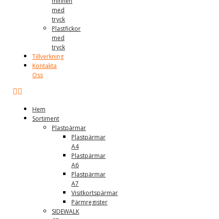
minnen
med
tryck
Plastfickor
med
tryck
Tillverkning
Kontakta
Oss
Hem
Sortiment
Plastpärmar
Plastpärmar
A4
Plastpärmar
A6
Plastpärmar
A7
Visitkortspärmar
Pärmregister
SIDEWALK