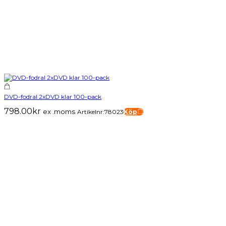
DVD-fodral 2xDVD klar 100-pack
798.00
kr
ex .moms
Artikelnr:78023
Köp