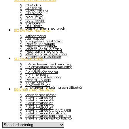
CD-fickor
CD-fodral
CD-förvaring
CD-skivor
DVD-fickor
DVD-fodral
DVD-skivor
Spelboxar
USB-fodral
USB-minnen med tryck
SIDEWALK Plastfickor
Affischfodral
Aktmappar
Magnetiska plastfickor
Plastfickor hålade
Plastfickor ohålade
Plastfickor sjukvården
Plastfodral med glidlås
Plastmappar låsfunktion
Vattentäta plastfickor
SIDEWALK VINYL
LP-bärkassar med handtag
LP-emballage och packning
LP-fickor 10"
LP-fickor och fodral
LP-innerfodral
LP-konvolut kartong
Record Dividers
Singelfickor 7"
Vinylbox fickor
Vinylskivor rengöring och tillbehör
Självhäftande Plastfickor
Plomberingspåsar
Självhäftande A3
Självhäftande A4
Självhäftande A5
Självhäftande A6
Självhäftande A7
Självhäftande CD DVD USB
Självhäftande hörnfickor
Självhäftande rektangulära
Självhäftande visitkortsfickor