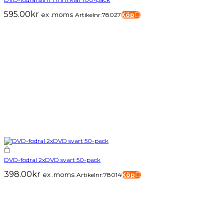
595.00
kr
ex .moms
Artikelnr:78027
Köp
DVD-fodral 2xDVD svart 50-pack
398.00
kr
ex .moms
Artikelnr:78014
Köp