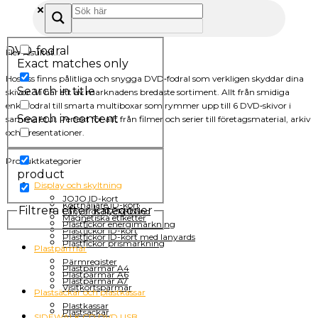
DVD-fodral
Fler resultat...
Exact matches only
Hos oss finns pålitliga och snygga DVD‑fodral som verkligen skyddar dina
Search in title
skivor. Vi har ett av marknadens bredaste sortiment. Allt från smidiga
enkel­fodral till smarta multiboxar som rymmer upp till 6 DVD‑skivor i
Search in content
samma etui. Perfekt för allt från filmer och serier till företagsmaterial, arkiv
och presentationer.
Produktkategorier
product
Display och skyltning
JOJO ID-kort
Korthållare ID-kort
Filtrera efter kategorier
Lanyards Nyckelband
Magnetiska etiketter
Plastfickor energimärkning
Plastfickor ID-kort
Plastfickor ID-kort med lanyards
Plastfickor prismärkning
Plastpärmar
Pärmregister
Plastpärmar A4
Plastpärmar A6
Plastpärmar A7
Visitkortspärmar
Plastsäckar och plastkassar
Plastkassar
Plastsäckar
SIDEWALK CD DVD USB