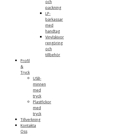
och
packning
LP-
bärkassar
med
handtag
Vinylskivor
rengöring
och
tillbehör
Profil
&
Tryck
USB-
minnen
med
tryck
Plastfickor
med
tryck
Tillverkning
Kontakta
Oss