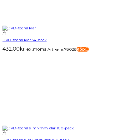
DVD-fodral klar 54-pack
432.00
kr
ex .moms
Artikelnr:78028
Köp
DVD-fodral slim 7mm klar 100-pack