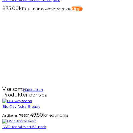
875.00
kr
ex .moms
Artikelnr:78216
Köp
Visa som:
Nätet
Listan
Produkter per sida
Blu-Ray fodral 5-pack
49.50
kr
ex .moms
Artikelnr:
78501
DVD-fodral svart 54-pack