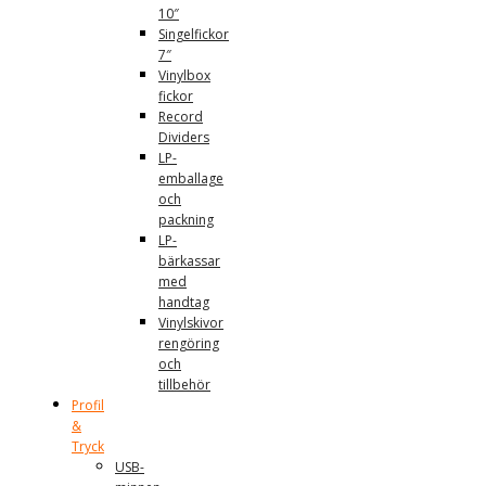
10″
Singelfickor
7″
Vinylbox
fickor
Record
Dividers
LP-
emballage
och
packning
LP-
bärkassar
med
handtag
Vinylskivor
rengöring
och
tillbehör
Profil
&
Tryck
USB-