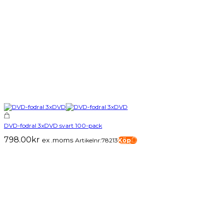
DVD-fodral 3xDVD svart 100-pack
798.00
kr
ex .moms
Artikelnr:78213
Köp