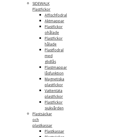
SIDEWALK
Plastfickor
Affischfodral
Aktmappar
Plastfickor
ohålade
Plastfickor
hålade
Plastfodral
med
glidlås
Plastmappar
låsfunktion
Magnetiska
plastfickor
Vattentäta
plastfickor
Plastfickor
sjukvården
Plastsäckar
och
plastkassar
Plastkassar