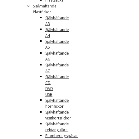
Plastsäckar
Självhäftande
Plastfickor
Självhäftande
A3
Självhäftande
A4
Självhäftande
A5
Självhäftande
A6
Självhäftande
A7
Självhäftande
CD
DVD
USB
Självhäftande
hörnfickor
Självhäftande
visitkortsfickor
Självhäftande
rektangulära
Plomberingspåsar