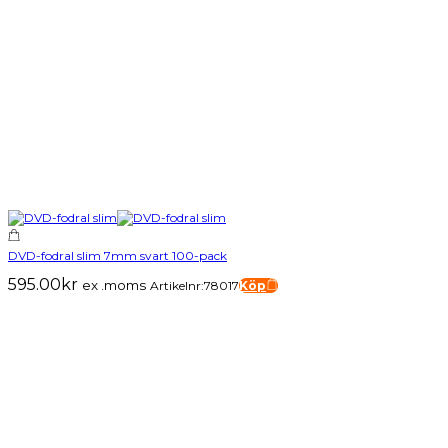
DVD-fodral slim 7mm svart 100-pack
595.00
kr
ex .moms
Artikelnr:78017
Köp