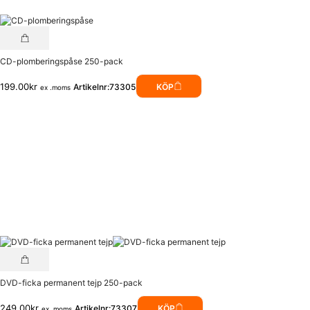
CD-plomberingspåse 250-pack
199.00
kr
Artikelnr:73305
KÖP
ex .moms
DVD-ficka permanent tejp 250-pack
249.00
kr
Artikelnr:73307
KÖP
ex .moms