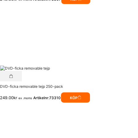
DVD-ficka removable tejp 250-pack
249.00
kr
Artikelnr:73310
KÖP
ex .moms