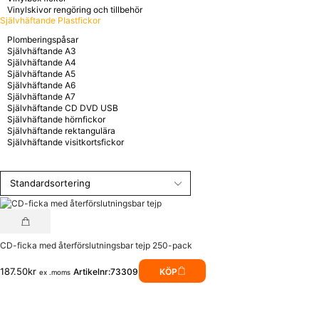
Vinylskivor rengöring och tillbehör
Självhäftande Plastfickor
Plomberingspåsar
Självhäftande A3
Självhäftande A4
Självhäftande A5
Självhäftande A6
Självhäftande A7
Självhäftande CD DVD USB
Självhäftande hörnfickor
Självhäftande rektangulära
Självhäftande visitkortsfickor
CD-ficka med återförslutningsbar tejp 250-pack
187.50
kr
Artikelnr:73309
KÖP
ex .moms