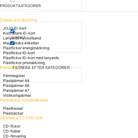
PRODUKTKATEGORIER
Display och skyltning
JOJO ID-kort
Korthållare ID-kort
product
Lanyards Nyckelband
Magnetiska etiketter
Plastfickor energimärkning
Plastfickor ID-kort
Plastfickor ID-kort med lanyards
Plastfickor prismärkning
Plastpärmar
FILTRERA EFTER KATEGORIER
Pärmregister
Plastpärmar A4
Plastpärmar A6
Plastpärmar A7
Visitkortspärmar
Plastsäckar och plastkassar
Plastkassar
Plastsäckar
SIDEWALK CD DVD USB
CD-fickor
CD-fodral
CD-förvaring