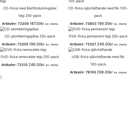
per
sida
CD-ficka med återförslutningsbar
CD-ficka självhäftande med flik 100-
tejp 250-pack
pack
187.50
kr
199.00
kr
Artikelnr:
73309
Artikelnr:
73803
ex .moms
ex .moms
CD-plomberingspåse 250-pack
DVD-ficka permanent tejp 250-pack
199.00
kr
249.00
kr
Artikelnr:
73305
Artikelnr:
73307
ex .moms
ex .moms
DVD-ficka removable tejp 250-pack
USB-ficka självhäftande med flik
100-pack
249.00
kr
Artikelnr:
73310
ex .moms
299.00
kr
Artikelnr:
78745
ex .moms