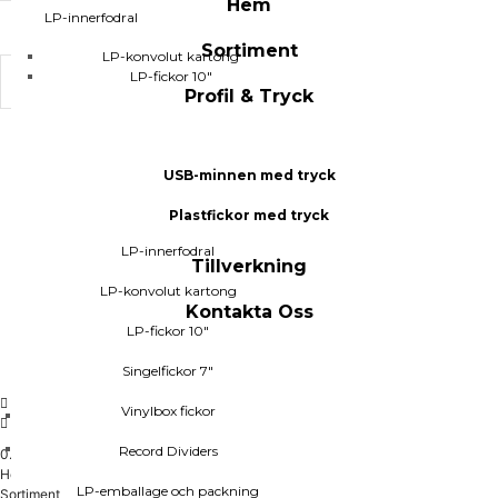
Hem
LP-innerfodral
Sortiment
FILTRERA EFTER KATEGORIER
LP-konvolut kartong
LP-fickor 10"
Profil & Tryck
Singelfickor 7"
Vinylbox fickor
SIDEWALK VINYL
USB-minnen med tryck
Record Dividers
LP-fickor och fodral
Plastfickor med tryck
LP-innerfodral
LP-emballage och packning
Tillverkning
LP-konvolut kartong
LP-bärkassar med handtag
Kontakta Oss
LP-fickor 10"
Vinylskivor rengöring och tillbehör
Singelfickor 7"
Vinylbox fickor
Record Dividers
0.00
kr
0
Varukorg
SIDEWALK CD DVD USB
Hem
LP-emballage och packning
Sortiment