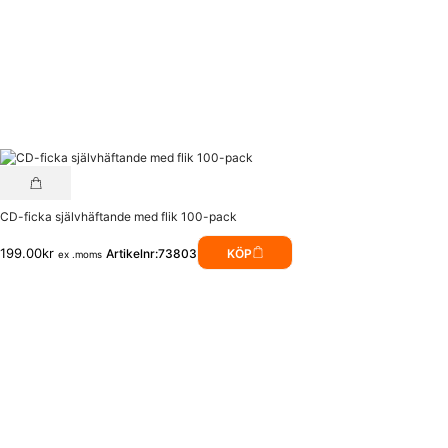
CD-ficka självhäftande med flik 100-pack
199.00
kr
Artikelnr:73803
KÖP
ex .moms