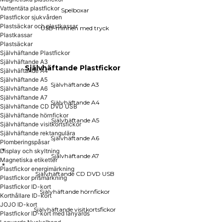
Självhäftande Plastfickor
Vattentäta plastfickor
Spelboxar
Plastfickor sjukvården
Självhäftande A3
Plastsäckar och plastkassar
USB-minnen med tryck
Självhäftande A4
Plastkassar
Självhäftande A5
Plastsäckar
Självhäftande A6
Självhäftande Plastfickor
Självhäftande A7
Självhäftande A3
Självhäftande Plastfickor
Självhäftande CD DVD USB
Självhäftande A4
Självhäftande hörnfickor
Självhäftande A5
Självhäftande A3
Självhäftande visitkortsfickor
Självhäftande A6
Självhäftande rektangulära
Självhäftande A7
Självhäftande A4
Självhäftande CD DVD USB
Plomberingspåsar
Självhäftande hörnfickor
Självhäftande A5
Självhäftande visitkortsfickor
Självhäftande rektangulära
Självhäftande A6
Plomberingspåsar
Display och skyltning
Självhäftande A7
Magnetiska etiketter
Plastfickor energimärkning
SIDEWALK Plastfickor
Självhäftande CD DVD USB
Plastfickor prismärkning
Plastfickor ID-kort
Självhäftande hörnfickor
Affischfodral
Korthållare ID-kort
Aktmappar
JOJO ID-kort
Självhäftande visitkortsfickor
Plastfickor ohålade
Plastfickor ID-kort med lanyards