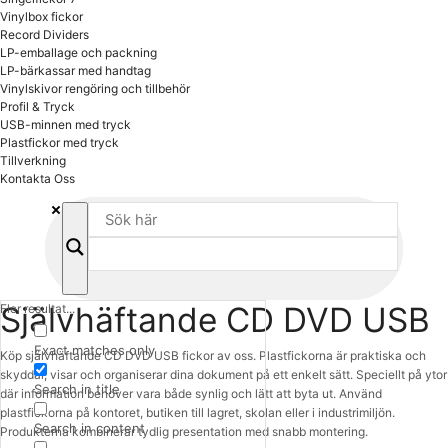
Vinylbox fickor
Record Dividers
LP-emballage och packning
LP-bärkassar med handtag
Vinylskivor rengöring och tillbehör
Profil & Tryck
USB-minnen med tryck
Plastfickor med tryck
Tillverkning
Kontakta Oss
Självhäftande CD DVD USB
Fler resultat...
Exact matches only
Köp självhäftande CD DVD USB fickor av oss. Plastfickorna är praktiska och
skyddar, visar och organiserar dina dokument på ett enkelt sätt. Speciellt på ytor
Search in title
där information behöver vara både synlig och lätt att byta ut. Använd
plastfickorna på kontoret, butiken till lagret, skolan eller i industrimiljön.
Search in content
Produkterna kombinerar tydlig presentation med snabb montering.