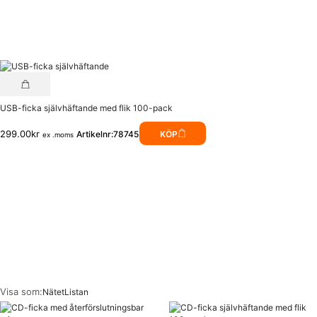
USB-ficka självhäftande med flik 100-pack
299.00
kr
Artikelnr:78745
KÖP
ex .moms
Visa som:
Nätet
Listan
Produkter