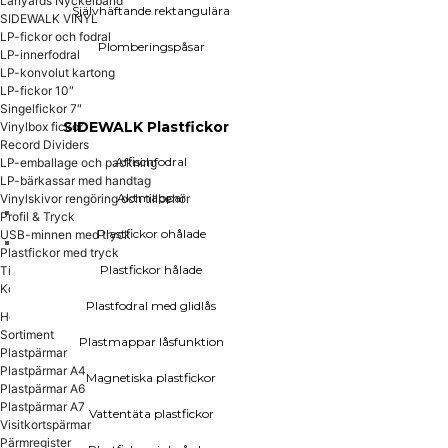
Lanyards Nyckelband
Självhäftande rektangulära
Plastfickor hålade
SIDEWALK VINYL
LP-fickor och fodral
Plomberingspåsar
Plastfodral med glidlås
LP-innerfodral
Plastmappar låsfunktion
LP-konvolut kartong
LP-fickor 10″
Magnetiska plastfickor
Singelfickor 7″
SIDEWALK Plastfickor
Vinylbox fickor
Vattentäta plastfickor
Record Dividers
Plastfickor sjukvården
Affischfodral
LP-emballage och packning
LP-bärkassar med handtag
Aktmappar
Vinylskivor rengöring och tillbehör
Profil & Tryck
Plastfickor ohålade
USB-minnen med tryck
Plastfickor med tryck
Display och skyltning
Plastfickor hålade
Tillverkning
Kontakta Oss
Magnetiska etiketter
Plastfodral med glidlås
Hem
Plastfickor energimärkning
Sortiment
Plastfickor prismärkning
Plastmappar låsfunktion
Plastpärmar
Plastpärmar A4
Plastfickor ID-kort
Magnetiska plastfickor
Plastpärmar A6
Plastpärmar A7
Vattentäta plastfickor
Visitkortspärmar
Korthållare ID-kort
Pärmregister