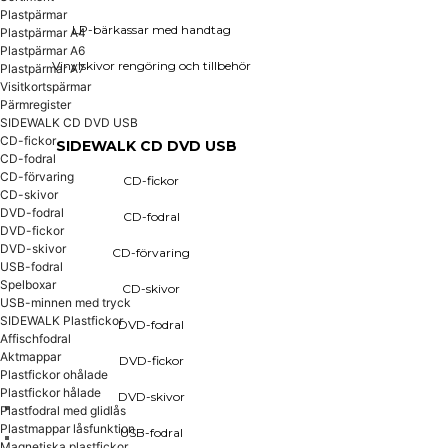
Plastpärmar
LP-bärkassar med handtag
CD-fickor
Plastpärmar A4
Plastpärmar A6
Vinylskivor rengöring och tillbehör
Plastpärmar A7
CD-fodral
Visitkortspärmar
Pärmregister
CD-förvaring
SIDEWALK CD DVD USB
CD-skivor
CD-fickor
SIDEWALK CD DVD USB
DVD-fodral
CD-fodral
DVD-fickor
CD-förvaring
CD-fickor
DVD-skivor
CD-skivor
DVD-fodral
CD-fodral
USB-fodral
DVD-fickor
DVD-skivor
CD-förvaring
USB-fodral
Spelboxar
Spelboxar
CD-skivor
USB-minnen med tryck
SIDEWALK Plastfickor
DVD-fodral
USB-minnen med tryck
Affischfodral
Aktmappar
DVD-fickor
Plastfickor ohålade
Plastfickor hålade
DVD-skivor
Plastfodral med glidlås
Plastmappar låsfunktion
USB-fodral
Magnetiska plastfickor