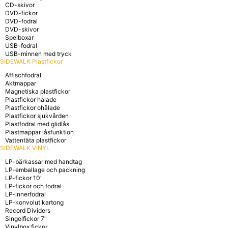
CD-skivor
DVD-fickor
DVD-fodral
DVD-skivor
Spelboxar
USB-fodral
USB-minnen med tryck
SIDEWALK Plastfickor
Affischfodral
Aktmappar
Magnetiska plastfickor
Plastfickor hålade
Plastfickor ohålade
Plastfickor sjukvården
Plastfodral med glidlås
Plastmappar låsfunktion
Vattentäta plastfickor
SIDEWALK VINYL
LP-bärkassar med handtag
LP-emballage och packning
LP-fickor 10"
LP-fickor och fodral
LP-innerfodral
LP-konvolut kartong
Record Dividers
Singelfickor 7"
Vinylbox fickor