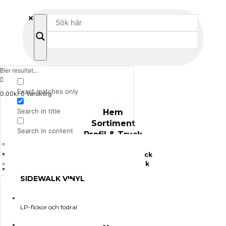
Fler resultat...
Exact matches only
0.00
kr
0
Varukorg
Search in title
Hem
Sortiment
Search in content
Profil & Tryck
USB-minnen med tryck
Plastfickor med tryck
SIDEWALK VINYL
Tillverkning
Kontakta Oss
product
LP-fickor och fodral