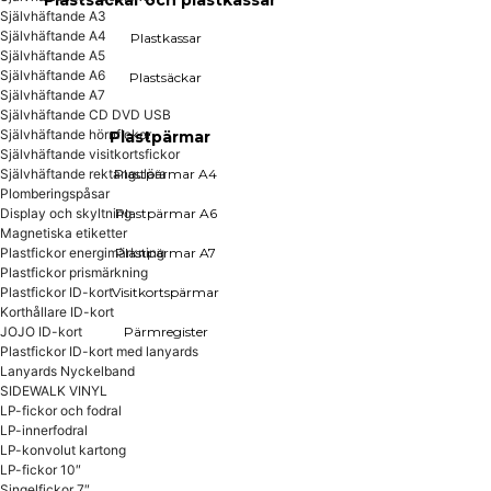
Plastsäckar och plastkassar
Självhäftande A3
Självhäftande A4
Plastkassar
Självhäftande A5
Självhäftande A6
Plastsäckar
Självhäftande A7
Självhäftande CD DVD USB
Självhäftande hörnfickor
Plastpärmar
Självhäftande visitkortsfickor
Självhäftande rektangulära
Plastpärmar A4
Plomberingspåsar
Display och skyltning
Plastpärmar A6
Magnetiska etiketter
Plastfickor energimärkning
Plastpärmar A7
Plastfickor prismärkning
Plastfickor ID-kort
Visitkortspärmar
Korthållare ID-kort
JOJO ID-kort
Pärmregister
Plastfickor ID-kort med lanyards
Lanyards Nyckelband
SIDEWALK VINYL
LP-fickor och fodral
LP-innerfodral
LP-konvolut kartong
LP-fickor 10″
Singelfickor 7″