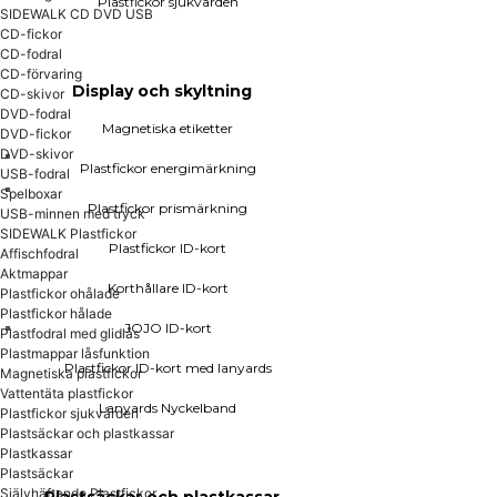
Plastfickor sjukvården
SIDEWALK CD DVD USB
JOJO ID-kort
CD-fickor
Plastfickor ID-kort med lanyards
CD-fodral
CD-förvaring
Lanyards Nyckelband
Display och skyltning
CD-skivor
DVD-fodral
Magnetiska etiketter
DVD-fickor
DVD-skivor
Plastfickor energimärkning
USB-fodral
Spelboxar
Plastfickor prismärkning
Plastsäckar och plastkassar
USB-minnen med tryck
SIDEWALK Plastfickor
Plastfickor ID-kort
Affischfodral
Plastkassar
Aktmappar
Plastsäckar
Korthållare ID-kort
Plastfickor ohålade
Plastfickor hålade
JOJO ID-kort
Plastfodral med glidlås
Plastpärmar
Plastmappar låsfunktion
Plastfickor ID-kort med lanyards
Magnetiska plastfickor
Plastpärmar A4
Vattentäta plastfickor
Lanyards Nyckelband
Plastpärmar A6
Plastfickor sjukvården
Plastpärmar A7
Plastsäckar och plastkassar
Visitkortspärmar
Plastkassar
Pärmregister
Plastsäckar
Självhäftande Plastfickor