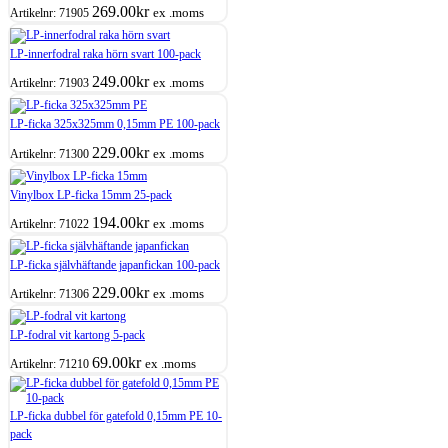
269.00
kr
ex .moms
Artikelnr:
71905
LP-innerfodral raka hörn svart 100-pack
249.00
kr
ex .moms
Artikelnr:
71903
LP-ficka 325x325mm 0,15mm PE 100-pack
229.00
kr
ex .moms
Artikelnr:
71300
Vinylbox LP-ficka 15mm 25-pack
194.00
kr
ex .moms
Artikelnr:
71022
LP-ficka självhäftande japanfickan 100-pack
229.00
kr
ex .moms
Artikelnr:
71306
LP-fodral vit kartong 5-pack
69.00
kr
ex .moms
Artikelnr:
71210
LP-ficka dubbel för gatefold 0,15mm PE 10-
pack