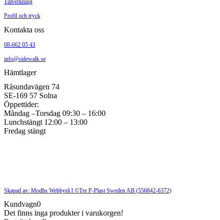
Tillverkning
Profil och tryck
Kontakta oss
08-662 05 43
info@sidewalk.se
Hämtlager
Råsundavägen 74
SE-169 57 Solna
Öppettider:
Måndag –Torsdag 09:30 – 16:00
Lunchstängt 12:00 – 13:00
Fredag stängt
Skapad av: Modhs Webbyrå I ©Tre P-Plast Sweden AB (556842-6372)
Kundvagn
0
Det finns inga produkter i varukorgen!