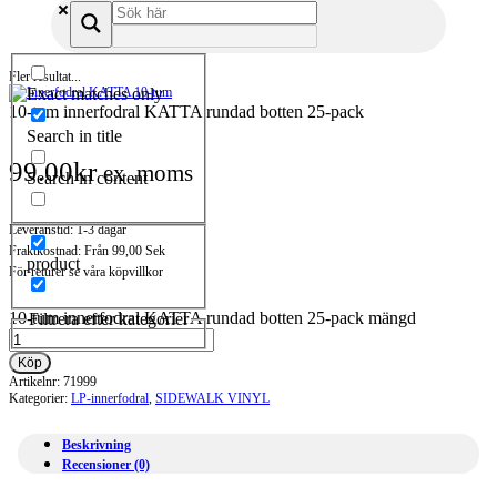
Fler resultat...
Exact matches only
10-tum innerfodral KATTA rundad botten 25-pack
Search in title
99.00
kr
ex .moms
Search in content
Leveranstid: 1-3 dagar
Fraktkostnad: Från 99,00 Sek
product
För returer se våra köpvillkor
10-tum innerfodral KATTA rundad botten 25-pack mängd
Filtrera efter kategorier
Köp
Artikelnr:
71999
Kategorier:
LP-innerfodral
,
SIDEWALK VINYL
Beskrivning
Recensioner (0)