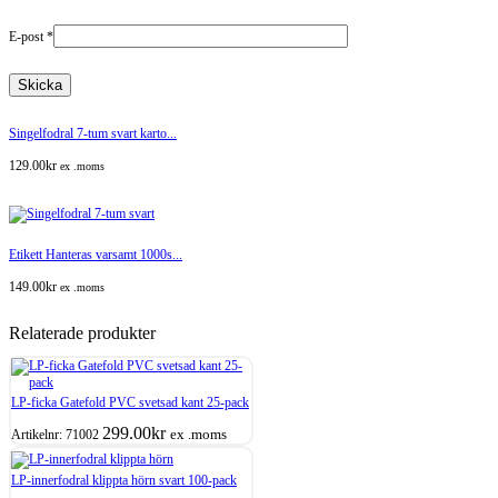
E-post
*
Singelfodral 7-tum svart karto...
129.00
kr
ex .moms
Etikett Hanteras varsamt 1000s...
149.00
kr
ex .moms
Relaterade produkter
LP-ficka Gatefold PVC svetsad kant 25-pack
299.00
kr
ex .moms
Artikelnr:
71002
LP-innerfodral klippta hörn svart 100-pack