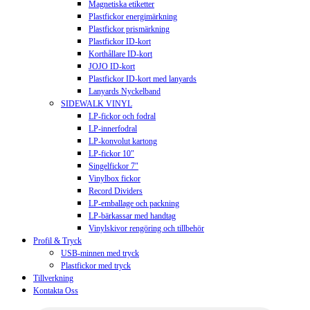
Magnetiska etiketter
Plastfickor energimärkning
Plastfickor prismärkning
Plastfickor ID-kort
Korthållare ID-kort
JOJO ID-kort
Plastfickor ID-kort med lanyards
Lanyards Nyckelband
SIDEWALK VINYL
LP-fickor och fodral
LP-innerfodral
LP-konvolut kartong
LP-fickor 10″
Singelfickor 7″
Vinylbox fickor
Record Dividers
LP-emballage och packning
LP-bärkassar med handtag
Vinylskivor rengöring och tillbehör
Profil & Tryck
USB-minnen med tryck
Plastfickor med tryck
Tillverkning
Kontakta Oss