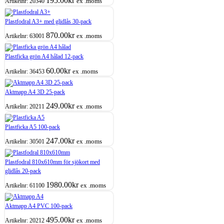
195.00
kr
ex .moms
Artikelnr:
20340
Plastfodral A3+ med glidlås 30-pack
870.00
kr
ex .moms
Artikelnr:
63001
Plastficka grön A4 hålad 12-pack
60.00
kr
ex .moms
Artikelnr:
36453
Aktmapp A4 3D 25-pack
249.00
kr
ex .moms
Artikelnr:
20211
Plastficka A5 100-pack
247.00
kr
ex .moms
Artikelnr:
30501
Plastfodral 810x610mm för sjökort med
glidlås 20-pack
1980.00
kr
ex .moms
Artikelnr:
61100
Aktmapp A4 PVC 100-pack
495.00
kr
ex .moms
Artikelnr:
20212