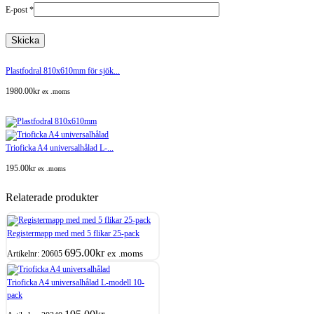
E-post
*
Plastfodral 810x610mm för sjök...
1980.00
kr
ex .moms
Trioficka A4 universalhålad L-...
195.00
kr
ex .moms
Relaterade produkter
Registermapp med med 5 flikar 25-pack
695.00
kr
ex .moms
Artikelnr:
20605
Trioficka A4 universalhålad L-modell 10-
pack