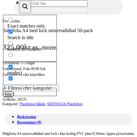
Fler resultat...
Exact matches only
Bälgficka A4 med lock universalhålad 50-pack
Search in title
325.00
kr
ex .moms
Search in content
Leveranstid: 1-3 dagar
Fraktkostnad: Från 99,00 Sek
product
För returer se våra köpvillkor
Bälgficka
Filtrera efter kategorier
A4
Köp
med
Artikelnr:
20235
lock
Kategorier:
Plastfickor hålade
,
SIDEWALK Plastfickor
universalhålad
50-
Beskrivning
pack
Recensioner (0)
mängd
Bälgficka A4 universalhålad med lock i klar kraftig PVC plast 0,18mm. öppen på kortsidan