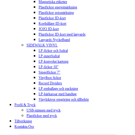
Magnetiska etiketter
Plastfickor energimärkning
Plastfickor prismärkning
Plastfickor ID-kort
Korthållare ID-kort
JOJO ID-kort
Plastfickor ID-kort med lanyards
Lanyards Nyckelband
SIDEWALK VINYL
LP-fickor och fodral
LP-innerfodral
LP-konvolut kartong
LP-fickor 10″
Singelfickor 7″
Vinylbox fickor
Record Dividers
LP-emballage och packning
LP-bärkassar med handtag
Vinylskivor rengöring och tillbehör
Profil & Tryck
USB-minnen med tryck
Plastfickor med tryck
Tillverkning
Kontakta Oss