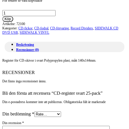
För returer se våra köpvillkor
CD-
register
Köp
svart
Artikelnr:
72100
25-
Kategorier:
CD-fickor
,
CD-fodral
,
CD-förvaring
,
Record Dividers
,
SIDEWALK CD
pack
DVD USB
,
SIDEWALK VINYL
mängd
Beskrivning
Recensioner (0)
Register för CD-skivor i svart Polypropylen plast, mått 140x144mm.
RECENSIONER
Det finns inga recensioner ännu.
Bli den första att recensera “CD-register svart 25-pack”
Din e-postadress kommer inte att publiceras. Obligatoriska fält är markerade
Din bedömning
*
Din recension
*