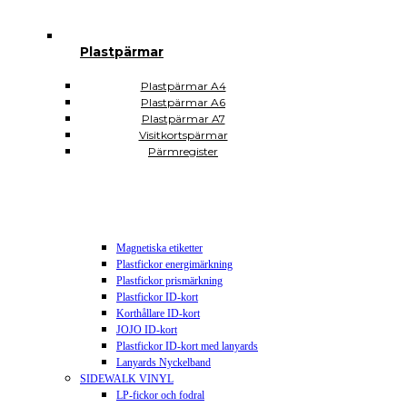
Plastsäckar och plastkassar
Plastkassar
Plastsäckar
Plastpärmar
Självhäftande Plastfickor
Självhäftande A3
Självhäftande A4
Plastpärmar A4
Självhäftande A5
Plastpärmar A6
Självhäftande A6
Plastpärmar A7
Självhäftande A7
Visitkortspärmar
Självhäftande CD DVD USB
Pärmregister
Självhäftande hörnfickor
Självhäftande visitkortsfickor
Självhäftande rektangulära
Plomberingspåsar
Display och skyltning
Magnetiska etiketter
Plastfickor energimärkning
Plastfickor prismärkning
Plastfickor ID-kort
Korthållare ID-kort
JOJO ID-kort
Plastfickor ID-kort med lanyards
Lanyards Nyckelband
SIDEWALK VINYL
LP-fickor och fodral