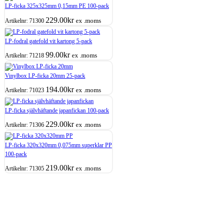
LP-ficka 325x325mm 0,15mm PE 100-pack
229.00
kr
ex .moms
Artikelnr:
71300
LP-fodral gatefold vit kartong 5-pack
99.00
kr
ex .moms
Artikelnr:
71218
Vinylbox LP-ficka 20mm 25-pack
194.00
kr
ex .moms
Artikelnr:
71023
LP-ficka självhäftande japanfickan 100-pack
229.00
kr
ex .moms
Artikelnr:
71306
LP-ficka 320x320mm 0,075mm superklar PP
100-pack
219.00
kr
ex .moms
Artikelnr:
71305