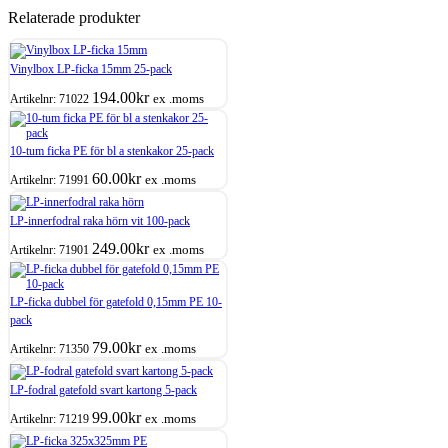
Relaterade produkter
Vinylbox LP-ficka 15mm 25-pack
194.00
kr
ex .moms
Artikelnr:
71022
10-tum ficka PE för bl a stenkakor 25-pack
60.00
kr
ex .moms
Artikelnr:
71991
LP-innerfodral raka hörn vit 100-pack
249.00
kr
ex .moms
Artikelnr:
71901
LP-ficka dubbel för gatefold 0,15mm PE 10-
pack
79.00
kr
ex .moms
Artikelnr:
71350
LP-fodral gatefold svart kartong 5-pack
99.00
kr
ex .moms
Artikelnr:
71219