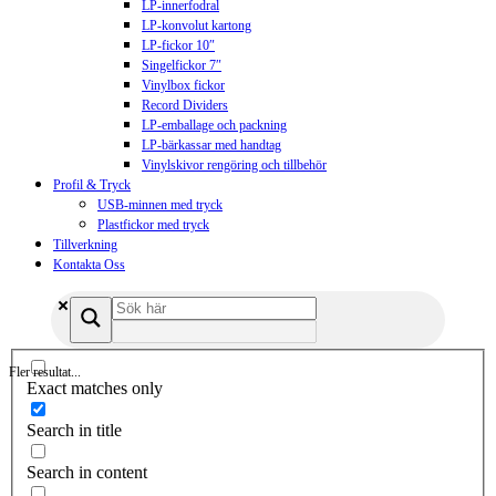
LP-innerfodral
LP-konvolut kartong
LP-fickor 10″
Singelfickor 7″
Vinylbox fickor
Record Dividers
LP-emballage och packning
LP-bärkassar med handtag
Vinylskivor rengöring och tillbehör
Profil & Tryck
USB-minnen med tryck
Plastfickor med tryck
Tillverkning
Kontakta Oss
Fler resultat...
Exact matches only
Search in title
Search in content