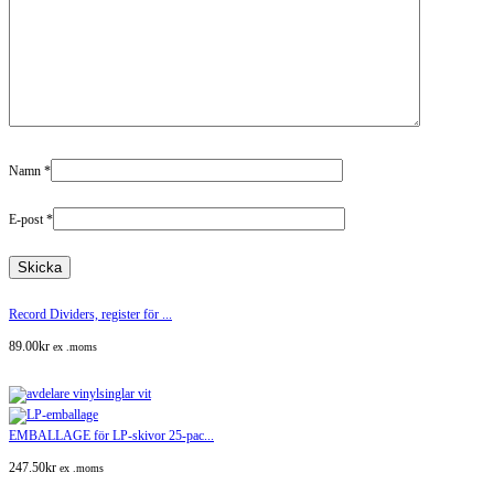
Namn
*
E-post
*
Record Dividers, register för ...
89.00
kr
ex .moms
EMBALLAGE för LP-skivor 25-pac...
247.50
kr
ex .moms