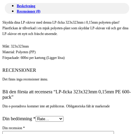
600-
Beskrivning
pack
Recensioner (0)
mängd
Skydda dina LP-skivor med denna LP-ficka 323x323mm i 0,15mm polyeten-plast!
Plastfickan är tillverkad i en mjuk polyeten-plast som skyddar LP-skivan väl och ger dina
LP-skivor ett nytt och fräscht utseende.
Mått: 323x323mm
Material: Polyeten (PP)
Förpackade: 600st per kartong (Ligger lösa)
RECENSIONER
Det finns inga recensioner ännu.
Bli den första att recensera “LP-ficka 323x323mm 0,15mm PE 600-
pack”
Din e-postadress kommer inte att publiceras. Obligatoriska fält är markerade
Din bedömning
*
Din recension
*