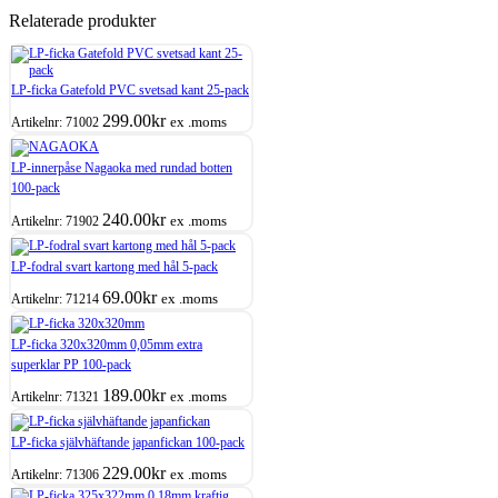
Relaterade produkter
LP-ficka Gatefold PVC svetsad kant 25-pack
299.00
kr
ex .moms
Artikelnr:
71002
LP-innerpåse Nagaoka med rundad botten
100-pack
240.00
kr
ex .moms
Artikelnr:
71902
LP-fodral svart kartong med hål 5-pack
69.00
kr
ex .moms
Artikelnr:
71214
LP-ficka 320x320mm 0,05mm extra
superklar PP 100-pack
189.00
kr
ex .moms
Artikelnr:
71321
LP-ficka självhäftande japanfickan 100-pack
229.00
kr
ex .moms
Artikelnr:
71306