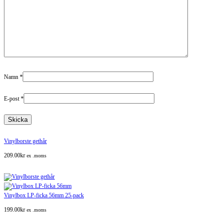
Namn
*
E-post
*
Vinylborste gethår
209.00
kr
ex .moms
Vinylbox LP-ficka 56mm 25-pack
199.00
kr
ex .moms