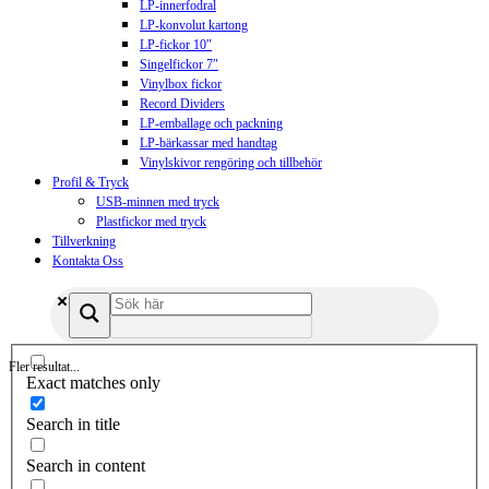
LP-innerfodral
LP-konvolut kartong
LP-fickor 10″
Singelfickor 7″
Vinylbox fickor
Record Dividers
LP-emballage och packning
LP-bärkassar med handtag
Vinylskivor rengöring och tillbehör
Profil & Tryck
USB-minnen med tryck
Plastfickor med tryck
Tillverkning
Kontakta Oss
Fler resultat...
Exact matches only
Search in title
Search in content