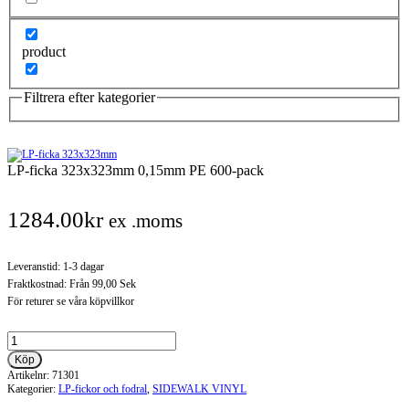
product
Filtrera efter kategorier
LP-ficka 323x323mm 0,15mm PE 600-pack
1284.00
kr
ex .moms
Leveranstid: 1-3 dagar
Fraktkostnad: Från 99,00 Sek
För returer se våra köpvillkor
LP-
ficka
Köp
323x323mm
Artikelnr:
71301
0,15mm
Kategorier:
LP-fickor och fodral
,
SIDEWALK VINYL
PE