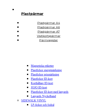
Plastsäckar och plastkassar
Plastkassar
Plastsäckar
Plastpärmar
Självhäftande Plastfickor
Självhäftande A3
Självhäftande A4
Plastpärmar A4
Självhäftande A5
Plastpärmar A6
Självhäftande A6
Plastpärmar A7
Självhäftande A7
Visitkortspärmar
Självhäftande CD DVD USB
Pärmregister
Självhäftande hörnfickor
Självhäftande visitkortsfickor
Självhäftande rektangulära
Plomberingspåsar
Display och skyltning
Magnetiska etiketter
Plastfickor energimärkning
Plastfickor prismärkning
Plastfickor ID-kort
Korthållare ID-kort
JOJO ID-kort
Plastfickor ID-kort med lanyards
Lanyards Nyckelband
SIDEWALK VINYL
LP-fickor och fodral