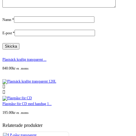
Namn
*
E-post
*
Plastsäck kraftig transparent ...
840.00
kr
ex .moms
Plastpåse för CD med handtag 1...
195.00
kr
ex .moms
Relaterade produkter