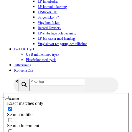
LP-innerfodral
LP-konvolut kartong
LP-fickor 10″
Singelfickor 7″
Vinylbox fickor
Record Dividers
LP-emballage och packning
LP-bärkassar med handtag
Vinylskivor rengöring och tillbehör
Profil & Tryck
USB-minnen med tryck
Plastfickor med tryck
Tillverkning
Kontakta Oss
Fler resultat...
Exact matches only
Search in title
Search in content