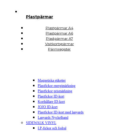
Plastsäckar och plastkassar
Plastkassar
Plastsäckar
Plastpärmar
Självhäftande Plastfickor
Självhäftande A3
Självhäftande A4
Plastpärmar A4
Självhäftande A5
Plastpärmar A6
Självhäftande A6
Plastpärmar A7
Självhäftande A7
Visitkortspärmar
Självhäftande CD DVD USB
Pärmregister
Självhäftande hörnfickor
Självhäftande visitkortsfickor
Självhäftande rektangulära
Plomberingspåsar
Display och skyltning
Magnetiska etiketter
Plastfickor energimärkning
Plastfickor prismärkning
Plastfickor ID-kort
Korthållare ID-kort
JOJO ID-kort
Plastfickor ID-kort med lanyards
Lanyards Nyckelband
SIDEWALK VINYL
LP-fickor och fodral