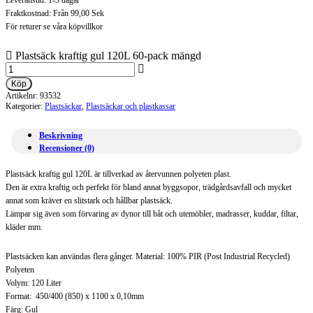
Leveranstid: 1-3 dagar
Fraktkostnad: Från 99,00 Sek
För returer se våra köpvillkor
Plastsäck kraftig gul 120L 60-pack mängd
Köp
Artikelnr:
93532
Kategorier:
Plastsäckar
,
Plastsäckar och plastkassar
Beskrivning
Recensioner (0)
Plastsäck kraftig gul 120L är tillverkad av återvunnen polyeten plast.
Den är extra kraftig och perfekt för bland annat byggsopor, trädgårdsavfall och mycket
annat som kräver en slitstark och hållbar plastsäck.
Lämpar sig även som förvaring av dynor till båt och utemöbler, madrasser, kuddar, filtar,
kläder mm.
Plastsäcken kan användas flera gånger. Material: 100% PIR (Post Industrial Recycled)
Polyeten
Volym: 120 Liter
Format: 450/400 (850) x 1100 x 0,10mm
Färg: Gul