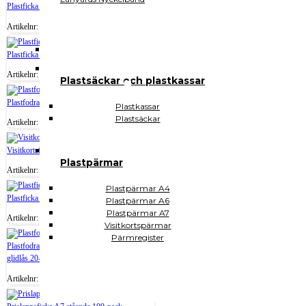
Plastficka A5 100-pack
247.00
kr
ex .moms
Artikelnr:
30501
Plastficka gul A4 hålad 12-pack
60.00
kr
ex .moms
Artikelnr:
36451
Plastsäckar och plastkassar
Plastfodral A7 PVC U-modell 100-pack
Plastkassar
Plastsäckar
129.00
kr
ex .moms
Artikelnr:
30701
Visitkortsficka 100-pack
Plastpärmar
99.00
kr
ex .moms
Artikelnr:
30801
Plastpärmar A4
Plastficka A3 50-pack
Plastpärmar A6
Plastpärmar A7
425.00
kr
ex .moms
Artikelnr:
30302
Visitkortspärmar
Pärmregister
Plastfodral 810x610mm för sjökort med
glidlås 20-pack
1980.00
kr
ex .moms
Artikelnr:
61100