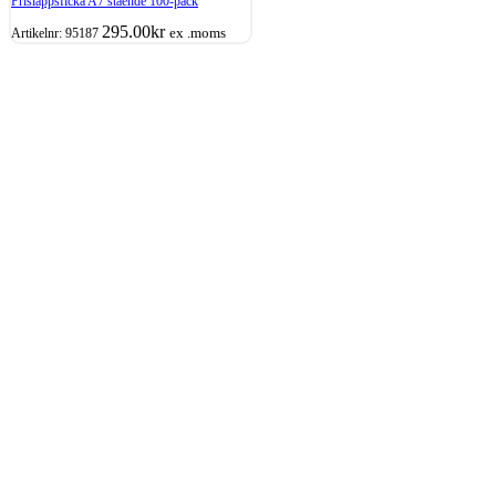
Prislappsficka A7 stående 100-pack
295.00
kr
ex .moms
Artikelnr:
95187