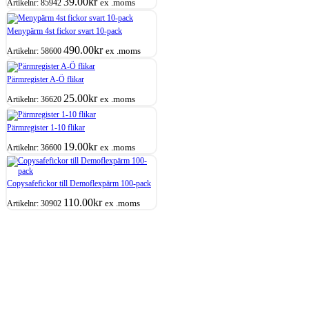
39.00
kr
ex .moms
Artikelnr:
85942
Menypärm 4st fickor svart 10-pack
490.00
kr
ex .moms
Artikelnr:
58600
Pärmregister A-Ö flikar
25.00
kr
ex .moms
Artikelnr:
36620
Pärmregister 1-10 flikar
19.00
kr
ex .moms
Artikelnr:
36600
Copysafefickor till Demoflexpärm 100-pack
110.00
kr
ex .moms
Artikelnr:
30902