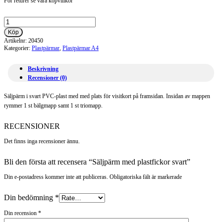
För returer se våra köpvillkor
Säljpärm
med
Köp
plastfickor
Artikelnr:
20450
svart
Kategorier:
Plastpärmar
,
Plastpärmar A4
mängd
Beskrivning
Recensioner (0)
Säljpärm i svart PVC-plast med med plats för visitkort på framsidan. Insidan av mappen
rymmer 1 st bälgmapp samt 1 st triomapp.
RECENSIONER
Det finns inga recensioner ännu.
Bli den första att recensera “Säljpärm med plastfickor svart”
Din e-postadress kommer inte att publiceras. Obligatoriska fält är markerade
Din bedömning
*
Din recension
*