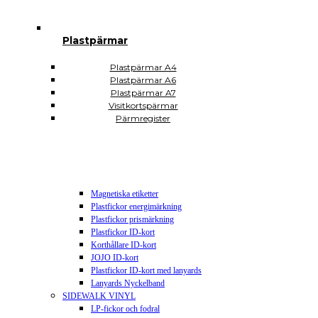
Plastsäckar och plastkassar
Plastkassar
Plastsäckar
Plastpärmar
Självhäftande Plastfickor
Självhäftande A3
Självhäftande A4
Plastpärmar A4
Självhäftande A5
Plastpärmar A6
Självhäftande A6
Plastpärmar A7
Självhäftande A7
Visitkortspärmar
Självhäftande CD DVD USB
Pärmregister
Självhäftande hörnfickor
Självhäftande visitkortsfickor
Självhäftande rektangulära
Plomberingspåsar
Display och skyltning
Magnetiska etiketter
Plastfickor energimärkning
Plastfickor prismärkning
Plastfickor ID-kort
Korthållare ID-kort
JOJO ID-kort
Plastfickor ID-kort med lanyards
Lanyards Nyckelband
SIDEWALK VINYL
LP-fickor och fodral