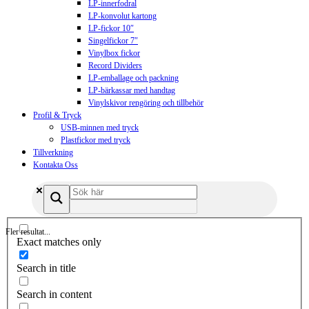
LP-innerfodral
LP-konvolut kartong
LP-fickor 10″
Singelfickor 7″
Vinylbox fickor
Record Dividers
LP-emballage och packning
LP-bärkassar med handtag
Vinylskivor rengöring och tillbehör
Profil & Tryck
USB-minnen med tryck
Plastfickor med tryck
Tillverkning
Kontakta Oss
Fler resultat...
Exact matches only
Search in title
Search in content