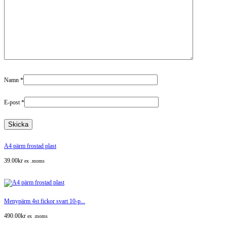
Namn
*
E-post
*
A4 pärm frostad plast
39.00
kr
ex .moms
Menypärm 4st fickor svart 10-p...
490.00
kr
ex .moms