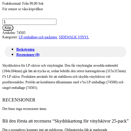
Fraktkostnad: Från 99,00 Sek
För returer se våra köpvillkor
Skyddskartong
för
Köp
vinylskivor
Artikelnr:
74505
25-
Kategorier:
LP-emballage och packning
,
SIDEWALK VINYL
pack
mängd
Beskrivning
Recensioner (0)
Skyddsskiva för LP-skivor och vinylsinglar. Den får vinylsinglar avsedda mittendel
(184x184mm) går lätt att trycka ut, sedan behölls den större kartongskivan (315x315mm)
f?r LP-skiva. Produkten används för att stabilisera och skydda vinylskivor vid
postfärsendelse. Perfekt att kombinera tillsammans med v?ra LP-emballage (74500) och
singel emballage (74501).
RECENSIONER
Det finns inga recensioner ännu.
Bli den första att recensera “Skyddskartong för vinylskivor 25-pack”
Din e-postadress kommer inte att publiceras. Obligatoriska fält är markerade