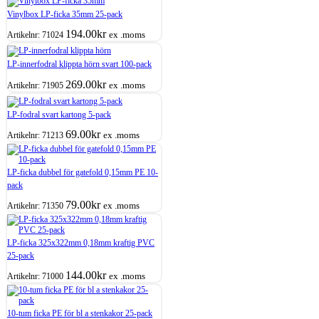
Vinylbox LP-ficka 35mm 25-pack
194.00
kr
ex .moms
Artikelnr:
71024
LP-innerfodral klippta hörn svart 100-pack
269.00
kr
ex .moms
Artikelnr:
71905
LP-fodral svart kartong 5-pack
69.00
kr
ex .moms
Artikelnr:
71213
LP-ficka dubbel för gatefold 0,15mm PE 10-
pack
79.00
kr
ex .moms
Artikelnr:
71350
LP-ficka 325x322mm 0,18mm kraftig PVC
25-pack
144.00
kr
ex .moms
Artikelnr:
71000
10-tum ficka PE för bl a stenkakor 25-pack