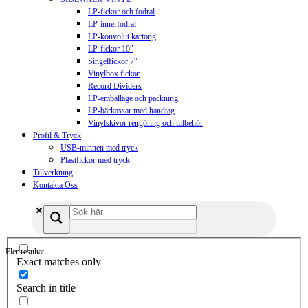
LP-fickor och fodral
LP-innerfodral
LP-konvolut kartong
LP-fickor 10″
Singelfickor 7″
Vinylbox fickor
Record Dividers
LP-emballage och packning
LP-bärkassar med handtag
Vinylskivor rengöring och tillbehör
Profil & Tryck
USB-minnen med tryck
Plastfickor med tryck
Tillverkning
Kontakta Oss
Fler resultat...
Exact matches only
Search in title