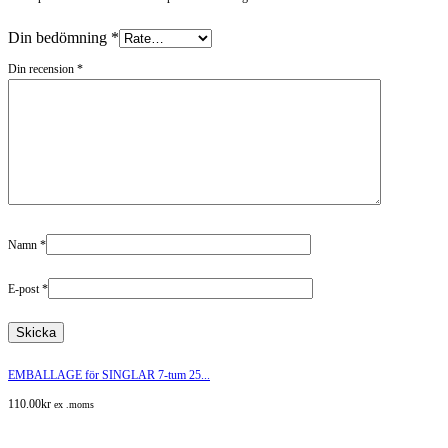
Din bedömning
*
Din recension
*
Namn
*
E-post
*
EMBALLAGE för SINGLAR 7-tum 25...
110.00
kr
ex .moms