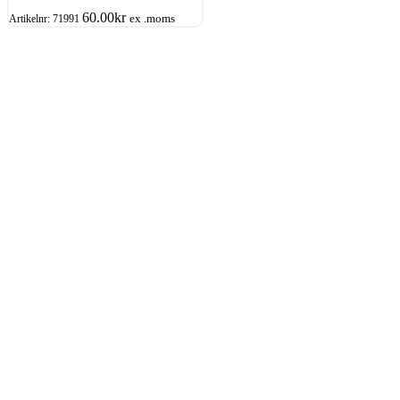
60.00
kr
ex .moms
Artikelnr:
71991