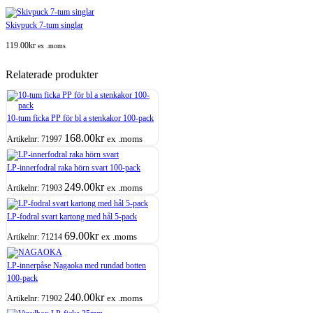
Skivpuck 7-tum singlar
119.00
kr
ex .moms
Relaterade produkter
10-tum ficka PP för bl a stenkakor 100-pack
168.00
kr
ex .moms
Artikelnr:
71997
LP-innerfodral raka hörn svart 100-pack
249.00
kr
ex .moms
Artikelnr:
71903
LP-fodral svart kartong med hål 5-pack
69.00
kr
ex .moms
Artikelnr:
71214
LP-innerpåse Nagaoka med rundad botten
100-pack
240.00
kr
ex .moms
Artikelnr:
71902