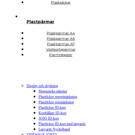
Plastsäckar
Plastfickor sjukvården
Plastsäckar och plastkassar
Plastkassar
Plastsäckar
Plastpärmar
Självhäftande Plastfickor
Självhäftande A3
Plastpärmar A4
Självhäftande A4
Plastpärmar A6
Självhäftande A5
Plastpärmar A7
Självhäftande A6
Visitkortspärmar
Självhäftande A7
Pärmregister
Självhäftande CD DVD USB
Självhäftande hörnfickor
Självhäftande visitkortsfickor
Självhäftande rektangulära
Plomberingspåsar
Display och skyltning
Magnetiska etiketter
Plastfickor energimärkning
Plastfickor prismärkning
Plastfickor ID-kort
Korthållare ID-kort
JOJO ID-kort
Plastfickor ID-kort med lanyards
Lanyards Nyckelband
SIDEWALK VINYL