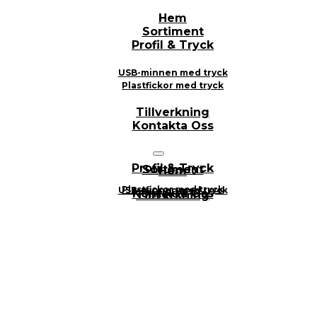
Hem
Sortiment
Profil & Tryck
USB-minnen med tryck
Plastfickor med tryck
Tillverkning
Kontakta Oss
Profil & Tryck
Sortiment
Hem
Plastfickor med tryck
USB-minnen med tryck
Kontakta Oss
Tillverkning