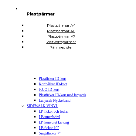
Självhäftande A3
Självhäftande A4
Självhäftande A5
Plastpärmar
Självhäftande A6
Självhäftande A7
Plastpärmar A4
Självhäftande CD DVD USB
Plastpärmar A6
Självhäftande hörnfickor
Plastpärmar A7
Självhäftande visitkortsfickor
Visitkortspärmar
Självhäftande rektangulära
Pärmregister
Plomberingspåsar
Display och skyltning
Magnetiska etiketter
Plastfickor energimärkning
Plastfickor prismärkning
Plastfickor ID-kort
Korthållare ID-kort
JOJO ID-kort
Plastfickor ID-kort med lanyards
Lanyards Nyckelband
SIDEWALK VINYL
LP-fickor och fodral
LP-innerfodral
LP-konvolut kartong
LP-fickor 10″
Singelfickor 7″