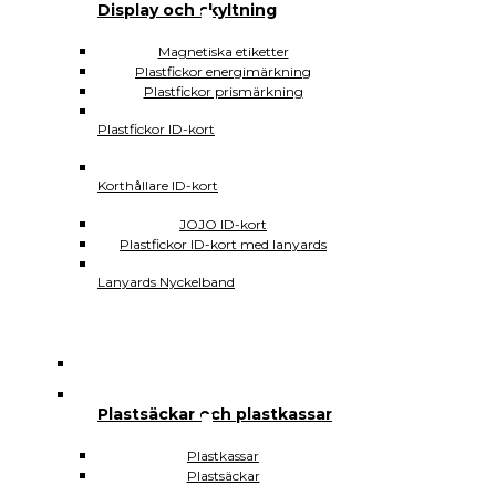
SIDEWALK CD DVD USB
Display och skyltning
CD-fickor
CD-fodral
Magnetiska etiketter
CD-förvaring
Plastfickor energimärkning
CD-skivor
Plastfickor prismärkning
DVD-fodral
DVD-fickor
Plastfickor ID-kort
DVD-skivor
USB-fodral
Korthållare ID-kort
Spelboxar
USB-minnen med tryck
JOJO ID-kort
SIDEWALK Plastfickor
Plastfickor ID-kort med lanyards
Affischfodral
Aktmappar
Lanyards Nyckelband
Plastfickor ohålade
Plastfickor hålade
Plastfodral med glidlås
Plastmappar låsfunktion
Magnetiska plastfickor
Vattentäta plastfickor
Plastfickor sjukvården
Plastsäckar och plastkassar
Plastsäckar och plastkassar
Plastkassar
Plastkassar
Plastsäckar
Plastsäckar
Självhäftande Plastfickor