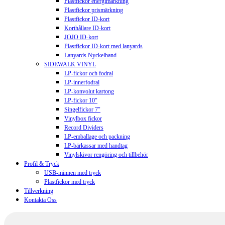
Plastfickor energimärkning
Plastfickor prismärkning
Plastfickor ID-kort
Korthållare ID-kort
JOJO ID-kort
Plastfickor ID-kort med lanyards
Lanyards Nyckelband
SIDEWALK VINYL
LP-fickor och fodral
LP-innerfodral
LP-konvolut kartong
LP-fickor 10″
Singelfickor 7″
Vinylbox fickor
Record Dividers
LP-emballage och packning
LP-bärkassar med handtag
Vinylskivor rengöring och tillbehör
Profil & Tryck
USB-minnen med tryck
Plastfickor med tryck
Tillverkning
Kontakta Oss