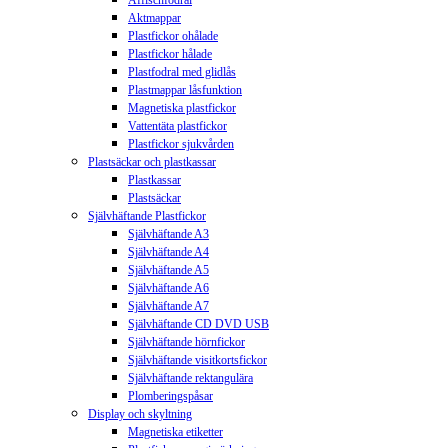
Aktmappar
Plastfickor ohålade
Plastfickor hålade
Plastfodral med glidlås
Plastmappar låsfunktion
Magnetiska plastfickor
Vattentäta plastfickor
Plastfickor sjukvården
Plastsäckar och plastkassar
Plastkassar
Plastsäckar
Självhäftande Plastfickor
Självhäftande A3
Självhäftande A4
Självhäftande A5
Självhäftande A6
Självhäftande A7
Självhäftande CD DVD USB
Självhäftande hörnfickor
Självhäftande visitkortsfickor
Självhäftande rektangulära
Plomberingspåsar
Display och skyltning
Magnetiska etiketter