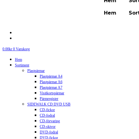
Hem
Sor
Hem
Sor
0.00
kr
0
Varukorg
Hem
Sortiment
Plastpärmar
Plastpärmar A4
Plastpärmar A6
Plastpärmar A7
Visitkortspärmar
Pärmregister
SIDEWALK CD DVD USB
CD-fickor
CD-fodral
CD-förvaring
CD-skivor
DVD-fodral
DVD-fickor