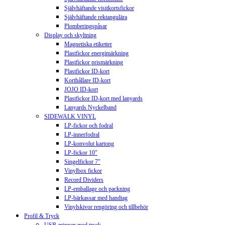
Självhäftande visitkortsfickor
Självhäftande rektangulära
Plomberingspåsar
Display och skyltning
Magnetiska etiketter
Plastfickor energimärkning
Plastfickor prismärkning
Plastfickor ID-kort
Korthållare ID-kort
JOJO ID-kort
Plastfickor ID-kort med lanyards
Lanyards Nyckelband
SIDEWALK VINYL
LP-fickor och fodral
LP-innerfodral
LP-konvolut kartong
LP-fickor 10″
Singelfickor 7″
Vinylbox fickor
Record Dividers
LP-emballage och packning
LP-bärkassar med handtag
Vinylskivor rengöring och tillbehör
Profil & Tryck
USB-minnen med tryck