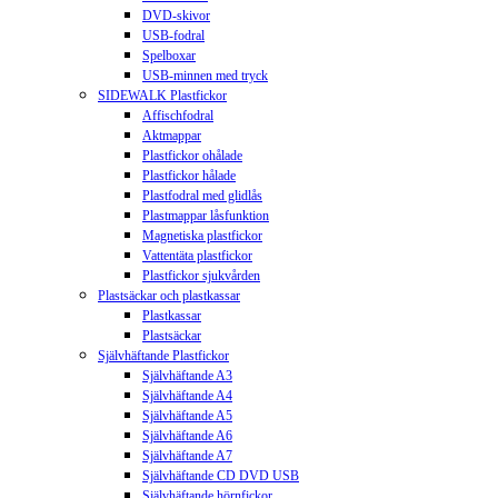
DVD-skivor
USB-fodral
Spelboxar
USB-minnen med tryck
SIDEWALK Plastfickor
Affischfodral
Aktmappar
Plastfickor ohålade
Plastfickor hålade
Plastfodral med glidlås
Plastmappar låsfunktion
Magnetiska plastfickor
Vattentäta plastfickor
Plastfickor sjukvården
Plastsäckar och plastkassar
Plastkassar
Plastsäckar
Självhäftande Plastfickor
Självhäftande A3
Självhäftande A4
Självhäftande A5
Självhäftande A6
Självhäftande A7
Självhäftande CD DVD USB
Självhäftande hörnfickor