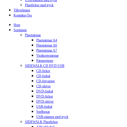
Plastfickor med tryck
Tillverkning
Kontakta Oss
Hem
Sortiment
Plastpärmar
Plastpärmar A4
Plastpärmar A6
Plastpärmar A7
Visitkortspärmar
Pärmregister
SIDEWALK CD DVD USB
CD-fickor
CD-fodral
CD-förvaring
CD-skivor
DVD-fodral
DVD-fickor
DVD-skivor
USB-fodral
Spelboxar
USB-minnen med tryck
SIDEWALK Plastfickor
Affischfodral