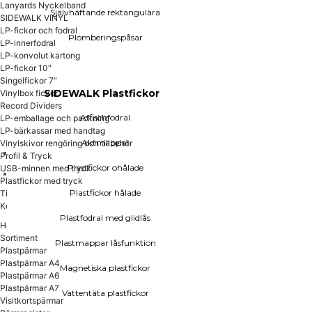
Lanyards Nyckelband
Självhäftande rektangulära
Plastfickor hålade
SIDEWALK VINYL
LP-fickor och fodral
Plomberingspåsar
Plastfodral med glidlås
LP-innerfodral
Plastmappar låsfunktion
LP-konvolut kartong
LP-fickor 10″
Magnetiska plastfickor
Singelfickor 7″
SIDEWALK Plastfickor
Vinylbox fickor
Vattentäta plastfickor
Record Dividers
Plastfickor sjukvården
Affischfodral
LP-emballage och packning
LP-bärkassar med handtag
Aktmappar
Vinylskivor rengöring och tillbehör
Profil & Tryck
Plastfickor ohålade
USB-minnen med tryck
Plastfickor med tryck
Display och skyltning
Plastfickor hålade
Tillverkning
Kontakta Oss
Magnetiska etiketter
Plastfodral med glidlås
Hem
Plastfickor energimärkning
Sortiment
Plastfickor prismärkning
Plastmappar låsfunktion
Plastpärmar
Plastpärmar A4
Plastfickor ID-kort
Magnetiska plastfickor
Plastpärmar A6
Plastpärmar A7
Vattentäta plastfickor
Visitkortspärmar
Korthållare ID-kort