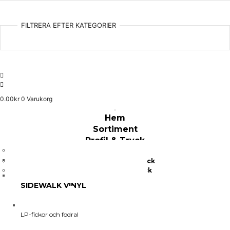
FILTRERA EFTER KATEGORIER
0.00
kr
0
Varukorg
Hem
Sortiment
Profil & Tryck
USB-minnen med tryck
Plastfickor med tryck
SIDEWALK VINYL
Tillverkning
Kontakta Oss
LP-fickor och fodral