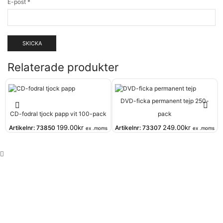
E-post
*
Relaterade produkter
DVD-ficka permanent tejp 250-
CD-fodral tjock papp vit 100-pack
pack
199.00
kr
249.00
kr
Artikelnr:
73850
Artikelnr:
73307
ex .moms
ex .moms