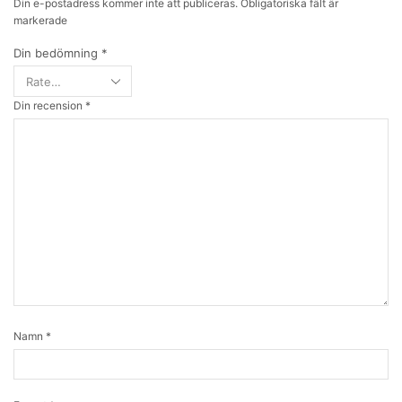
Din e-postadress kommer inte att publiceras. Obligatoriska fält är
markerade
Din bedömning
*
Din recension
*
Namn
*