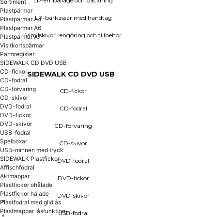
LP-emballage och packning
Sortiment
Plastpärmar
LP-bärkassar med handtag
CD-fickor
Plastpärmar A4
Plastpärmar A6
Vinylskivor rengöring och tillbehör
Plastpärmar A7
CD-fodral
Visitkortspärmar
Pärmregister
CD-förvaring
SIDEWALK CD DVD USB
CD-skivor
CD-fickor
SIDEWALK CD DVD USB
DVD-fodral
CD-fodral
DVD-fickor
CD-förvaring
CD-fickor
DVD-skivor
CD-skivor
DVD-fodral
CD-fodral
USB-fodral
DVD-fickor
DVD-skivor
CD-förvaring
USB-fodral
Spelboxar
Spelboxar
CD-skivor
USB-minnen med tryck
SIDEWALK Plastfickor
DVD-fodral
USB-minnen med tryck
Affischfodral
Aktmappar
DVD-fickor
Plastfickor ohålade
Plastfickor hålade
DVD-skivor
Plastfodral med glidlås
Plastmappar låsfunktion
USB-fodral