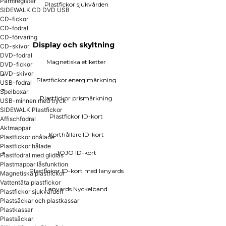
Pärmregister
Plastfickor sjukvården
SIDEWALK CD DVD USB
JOJO ID-kort
CD-fickor
Plastfickor ID-kort med lanyards
CD-fodral
CD-förvaring
Lanyards Nyckelband
Display och skyltning
CD-skivor
DVD-fodral
Magnetiska etiketter
DVD-fickor
DVD-skivor
Plastfickor energimärkning
USB-fodral
Spelboxar
Plastfickor prismärkning
Plastsäckar och plastkassar
USB-minnen med tryck
SIDEWALK Plastfickor
Plastfickor ID-kort
Affischfodral
Plastkassar
Aktmappar
Plastsäckar
Korthållare ID-kort
Plastfickor ohålade
Plastfickor hålade
JOJO ID-kort
Plastfodral med glidlås
Plastpärmar
Plastmappar låsfunktion
Plastfickor ID-kort med lanyards
Magnetiska plastfickor
Plastpärmar A4
Vattentäta plastfickor
Lanyards Nyckelband
Plastpärmar A6
Plastfickor sjukvården
Plastpärmar A7
Plastsäckar och plastkassar
Visitkortspärmar
Plastkassar
Pärmregister
Plastsäckar