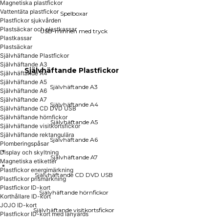
Magnetiska plastfickor
Självhäftande Plastfickor
Vattentäta plastfickor
Spelboxar
Plastfickor sjukvården
Självhäftande A3
Plastsäckar och plastkassar
USB-minnen med tryck
Självhäftande A4
Plastkassar
Självhäftande A5
Plastsäckar
Självhäftande A6
Självhäftande Plastfickor
Självhäftande A7
Självhäftande A3
Självhäftande Plastfickor
Självhäftande CD DVD USB
Självhäftande A4
Självhäftande hörnfickor
Självhäftande A5
Självhäftande A3
Självhäftande visitkortsfickor
Självhäftande A6
Självhäftande rektangulära
Självhäftande A7
Självhäftande A4
Självhäftande CD DVD USB
Plomberingspåsar
Självhäftande hörnfickor
Självhäftande A5
Självhäftande visitkortsfickor
Självhäftande rektangulära
Självhäftande A6
Plomberingspåsar
Display och skyltning
Självhäftande A7
Magnetiska etiketter
Plastfickor energimärkning
SIDEWALK Plastfickor
Självhäftande CD DVD USB
Plastfickor prismärkning
Plastfickor ID-kort
Självhäftande hörnfickor
Affischfodral
Korthållare ID-kort
Aktmappar
JOJO ID-kort
Självhäftande visitkortsfickor
Plastfickor ohålade
Plastfickor ID-kort med lanyards