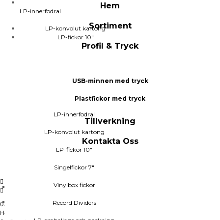
Hem
LP-innerfodral
Sortiment
LP-konvolut kartong
LP-fickor 10"
Profil & Tryck
Singelfickor 7"
Vinylbox fickor
SIDEWALK VINYL
USB-minnen med tryck
Record Dividers
LP-fickor och fodral
Plastfickor med tryck
LP-innerfodral
LP-emballage och packning
Tillverkning
LP-konvolut kartong
LP-bärkassar med handtag
Kontakta Oss
LP-fickor 10"
Vinylskivor rengöring och tillbehör
Singelfickor 7"
Vinylbox fickor
Record Dividers
0.00
kr
0
Varukorg
SIDEWALK CD DVD USB
Hem