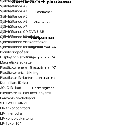
Självhäftande Plastfickor
Plastsäckar och plastkassar
Självhäftande A3
Självhäftande A4
Plastkassar
Självhäftande A5
Självhäftande A6
Plastsäckar
Självhäftande A7
Självhäftande CD DVD USB
Självhäftande hörnfickor
Plastpärmar
Självhäftande visitkortsfickor
Självhäftande rektangulära
Plastpärmar A4
Plomberingspåsar
Display och skyltning
Plastpärmar A6
Magnetiska etiketter
Plastfickor energimärkning
Plastpärmar A7
Plastfickor prismärkning
Plastfickor ID-kort
Visitkortspärmar
Korthållare ID-kort
JOJO ID-kort
Pärmregister
Plastfickor ID-kort med lanyards
Lanyards Nyckelband
SIDEWALK VINYL
LP-fickor och fodral
LP-innerfodral
LP-konvolut kartong
LP-fickor 10″