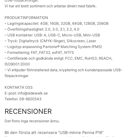
USB-förpackningar.
Vi har ett brett sortiment och arbetar direkt med fabrik.
PRODUKTINFORMATION
– Lagringskapacitet: 4GB, 16GB, 32GB, 64GB, 128GB, 256GB
– Överföringshastighet: 2.0, 3.0, 3.1, 3.2, 4.0
– USB kontakter: USB-A, USB-C, Micro-USB, Mini-USB
– Tryck: Digitaltryck (CMYK-färger), Silkscreen, Laser
– Logotyp anpassning Pantone® Matching System (PMS)
– Formattering: FAT, FAT32, exFAT, NTFS
– Certifierade och godkända enligt: FCC, EMC, RoHS3, REACH,
ISO9001:2000
– Vi erbjuder förinstallerad data, kryptering och kundanpassade USB-
förpackningar
KONTAKTA OSS
E-post: info@sidewalk.se
Telefon: 08-6620543
RECENSIONER
Det finns inga recensioner ännu.
Bli den första att recensera “USB-minne Penna P16”