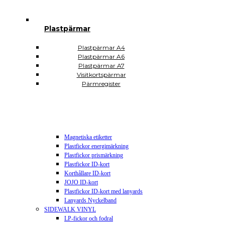
Plastsäckar och plastkassar
Plastkassar
Plastsäckar
Plastpärmar
Självhäftande Plastfickor
Självhäftande A3
Självhäftande A4
Plastpärmar A4
Självhäftande A5
Plastpärmar A6
Självhäftande A6
Plastpärmar A7
Självhäftande A7
Visitkortspärmar
Självhäftande CD DVD USB
Pärmregister
Självhäftande hörnfickor
Självhäftande visitkortsfickor
Självhäftande rektangulära
Plomberingspåsar
Display och skyltning
Magnetiska etiketter
Plastfickor energimärkning
Plastfickor prismärkning
Plastfickor ID-kort
Korthållare ID-kort
JOJO ID-kort
Plastfickor ID-kort med lanyards
Lanyards Nyckelband
SIDEWALK VINYL
LP-fickor och fodral