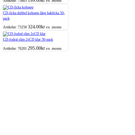
199.00
kr
ex .moms
Artikelnr:
73803
CD-ficka dubbel kolpapp lång bakficka 50-
pack
324.00
kr
ex .moms
Artikelnr:
73250
CD-fodral slim 2xCD klar 50-pack
295.00
kr
ex .moms
Artikelnr:
76201