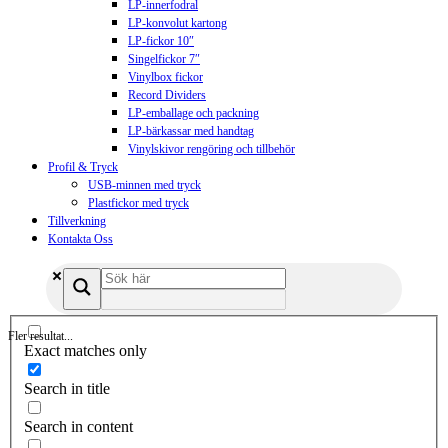
LP-innerfodral
LP-konvolut kartong
LP-fickor 10″
Singelfickor 7″
Vinylbox fickor
Record Dividers
LP-emballage och packning
LP-bärkassar med handtag
Vinylskivor rengöring och tillbehör
Profil & Tryck
USB-minnen med tryck
Plastfickor med tryck
Tillverkning
Kontakta Oss
Fler resultat...
Exact matches only
Search in title
Search in content