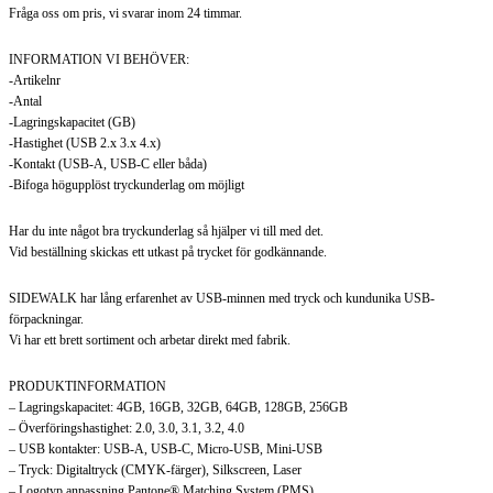
Fråga oss om pris, vi svarar inom 24 timmar.
INFORMATION VI BEHÖVER:
-Artikelnr
-Antal
-Lagringskapacitet (GB)
-Hastighet (USB 2.x 3.x 4.x)
-Kontakt (USB-A, USB-C eller båda)
-Bifoga högupplöst tryckunderlag om möjligt
Har du inte något bra tryckunderlag så hjälper vi till med det.
Vid beställning skickas ett utkast på trycket för godkännande.
SIDEWALK har lång erfarenhet av USB-minnen med tryck och kundunika USB-
förpackningar.
Vi har ett brett sortiment och arbetar direkt med fabrik.
PRODUKTINFORMATION
– Lagringskapacitet: 4GB, 16GB, 32GB, 64GB, 128GB, 256GB
– Överföringshastighet: 2.0, 3.0, 3.1, 3.2, 4.0
– USB kontakter: USB-A, USB-C, Micro-USB, Mini-USB
– Tryck: Digitaltryck (CMYK-färger), Silkscreen, Laser
– Logotyp anpassning Pantone® Matching System (PMS)