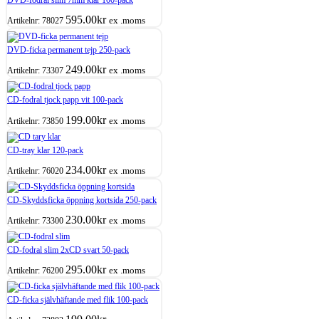
595.00
kr
ex .moms
Artikelnr:
78027
DVD-ficka permanent tejp 250-pack
249.00
kr
ex .moms
Artikelnr:
73307
CD-fodral tjock papp vit 100-pack
199.00
kr
ex .moms
Artikelnr:
73850
CD-tray klar 120-pack
234.00
kr
ex .moms
Artikelnr:
76020
CD-Skyddsficka öppning kortsida 250-pack
230.00
kr
ex .moms
Artikelnr:
73300
CD-fodral slim 2xCD svart 50-pack
295.00
kr
ex .moms
Artikelnr:
76200
CD-ficka självhäftande med flik 100-pack