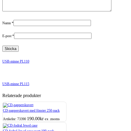
Namn
*
E-post
*
USB-minne PL110
USB-minne PL115
Relaterade produkter
CD-papperskuvert med fönster 250-pack
190.00
kr
ex .moms
Artikelnr:
73390
CD-fodral Jewel case svart 100-pack