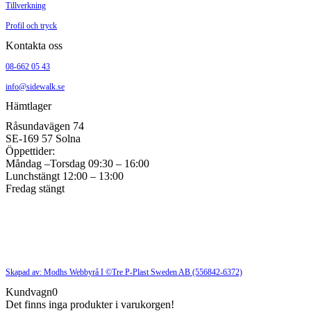
Tillverkning
Profil och tryck
Kontakta oss
08-662 05 43
info@sidewalk.se
Hämtlager
Råsundavägen 74
SE-169 57 Solna
Öppettider:
Måndag –Torsdag 09:30 – 16:00
Lunchstängt 12:00 – 13:00
Fredag stängt
Skapad av: Modhs Webbyrå I ©Tre P-Plast Sweden AB (556842-6372)
Kundvagn
0
Det finns inga produkter i varukorgen!