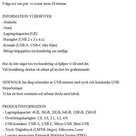
Fråga oss om pris, vi svarar inom 24 timmar.
INFORMATION VI BEHÖVER:
-Artikelnr
-Antal
-Lagringskapacitet (GB)
-Hastighet (USB 2.x 3.x 4.x)
-Kontakt (USB-A, USB-C eller båda)
-Bifoga högupplöst tryckunderlag om möjligt
Har du inte något bra tryckunderlag så hjälper vi till med det.
Vid beställning skickas ett utkast på trycket för godkännande.
SIDEWALK har lång erfarenhet av USB-minnen med tryck och kundunika USB-
förpackningar.
Vi har ett brett sortiment och arbetar direkt med fabrik.
PRODUKTINFORMATION
– Lagringskapacitet: 4GB, 16GB, 32GB, 64GB, 128GB, 256GB
– Överföringshastighet: 2.0, 3.0, 3.1, 3.2, 4.0
– USB kontakter: USB-A, USB-C, Micro-USB, Mini-USB
– Tryck: Digitaltryck (CMYK-färger), Silkscreen, Laser
– Logotyp anpassning Pantone® Matching System (PMS)