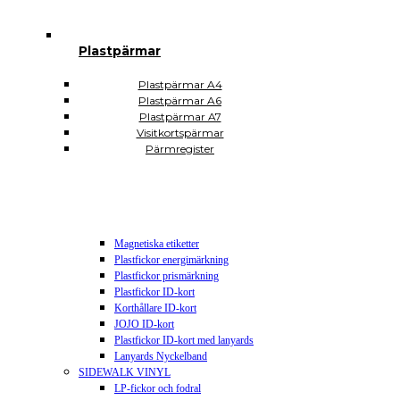
Plastsäckar och plastkassar
Plastkassar
Plastsäckar
Plastpärmar
Självhäftande Plastfickor
Självhäftande A3
Självhäftande A4
Plastpärmar A4
Självhäftande A5
Plastpärmar A6
Självhäftande A6
Plastpärmar A7
Självhäftande A7
Visitkortspärmar
Självhäftande CD DVD USB
Pärmregister
Självhäftande hörnfickor
Självhäftande visitkortsfickor
Självhäftande rektangulära
Plomberingspåsar
Display och skyltning
Magnetiska etiketter
Plastfickor energimärkning
Plastfickor prismärkning
Plastfickor ID-kort
Korthållare ID-kort
JOJO ID-kort
Plastfickor ID-kort med lanyards
Lanyards Nyckelband
SIDEWALK VINYL
LP-fickor och fodral