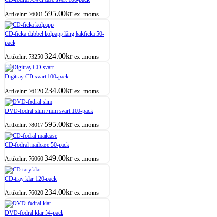
595.00
kr
ex .moms
Artikelnr:
76001
CD-ficka dubbel kolpapp lång bakficka 50-
pack
324.00
kr
ex .moms
Artikelnr:
73250
Digitray CD svart 100-pack
234.00
kr
ex .moms
Artikelnr:
76120
DVD-fodral slim 7mm svart 100-pack
595.00
kr
ex .moms
Artikelnr:
78017
CD-fodral mailcase 50-pack
349.00
kr
ex .moms
Artikelnr:
76060
CD-tray klar 120-pack
234.00
kr
ex .moms
Artikelnr:
76020
DVD-fodral klar 54-pack