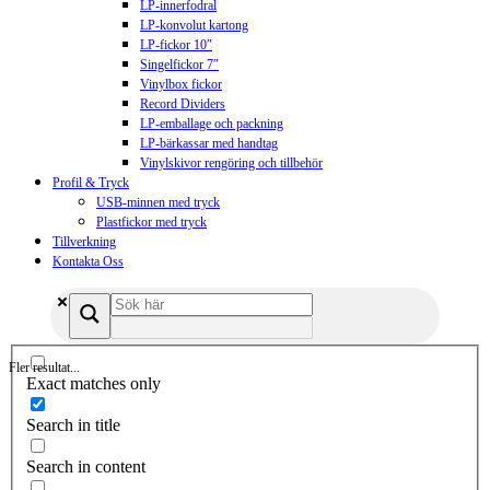
LP-innerfodral
LP-konvolut kartong
LP-fickor 10″
Singelfickor 7″
Vinylbox fickor
Record Dividers
LP-emballage och packning
LP-bärkassar med handtag
Vinylskivor rengöring och tillbehör
Profil & Tryck
USB-minnen med tryck
Plastfickor med tryck
Tillverkning
Kontakta Oss
Fler resultat...
Exact matches only
Search in title
Search in content