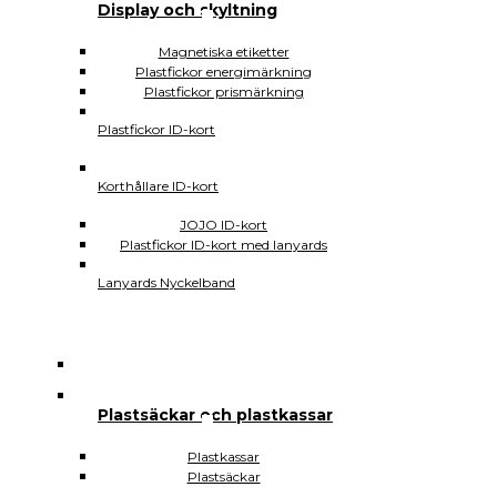
SIDEWALK CD DVD USB
Display och skyltning
CD-fickor
CD-fodral
Magnetiska etiketter
CD-förvaring
Plastfickor energimärkning
CD-skivor
Plastfickor prismärkning
DVD-fodral
DVD-fickor
Plastfickor ID-kort
DVD-skivor
USB-fodral
Korthållare ID-kort
Spelboxar
USB-minnen med tryck
JOJO ID-kort
SIDEWALK Plastfickor
Plastfickor ID-kort med lanyards
Affischfodral
Aktmappar
Lanyards Nyckelband
Plastfickor ohålade
Plastfickor hålade
Plastfodral med glidlås
Plastmappar låsfunktion
Magnetiska plastfickor
Vattentäta plastfickor
Plastfickor sjukvården
Plastsäckar och plastkassar
Plastsäckar och plastkassar
Plastkassar
Plastkassar
Plastsäckar
Plastsäckar
Självhäftande Plastfickor