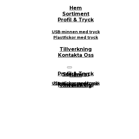
Hem
Sortiment
Profil & Tryck
USB-minnen med tryck
Plastfickor med tryck
Tillverkning
Kontakta Oss
Profil & Tryck
Sortiment
Hem
Plastfickor med tryck
USB-minnen med tryck
Kontakta Oss
Tillverkning