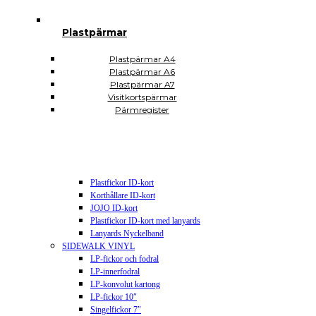
Självhäftande A3
Självhäftande A4
Självhäftande A5
Plastpärmar
Självhäftande A6
Självhäftande A7
Plastpärmar A4
Självhäftande CD DVD USB
Plastpärmar A6
Självhäftande hörnfickor
Plastpärmar A7
Självhäftande visitkortsfickor
Visitkortspärmar
Självhäftande rektangulära
Pärmregister
Plomberingspåsar
Display och skyltning
Magnetiska etiketter
Plastfickor energimärkning
Plastfickor prismärkning
Plastfickor ID-kort
Korthållare ID-kort
JOJO ID-kort
Plastfickor ID-kort med lanyards
Lanyards Nyckelband
SIDEWALK VINYL
LP-fickor och fodral
LP-innerfodral
LP-konvolut kartong
LP-fickor 10″
Singelfickor 7″