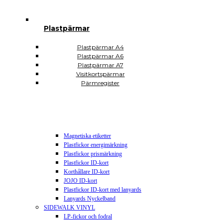
Plastsäckar och plastkassar
Plastkassar
Plastsäckar
Plastpärmar
Självhäftande Plastfickor
Självhäftande A3
Självhäftande A4
Plastpärmar A4
Självhäftande A5
Plastpärmar A6
Självhäftande A6
Plastpärmar A7
Självhäftande A7
Visitkortspärmar
Självhäftande CD DVD USB
Pärmregister
Självhäftande hörnfickor
Självhäftande visitkortsfickor
Självhäftande rektangulära
Plomberingspåsar
Display och skyltning
Magnetiska etiketter
Plastfickor energimärkning
Plastfickor prismärkning
Plastfickor ID-kort
Korthållare ID-kort
JOJO ID-kort
Plastfickor ID-kort med lanyards
Lanyards Nyckelband
SIDEWALK VINYL
LP-fickor och fodral