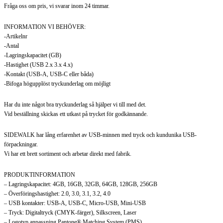
Fråga oss om pris, vi svarar inom 24 timmar.
INFORMATION VI BEHÖVER:
-Artikelnr
-Antal
-Lagringskapacitet (GB)
-Hastighet (USB 2.x 3.x 4.x)
-Kontakt (USB-A, USB-C eller båda)
-Bifoga högupplöst tryckunderlag om möjligt
Har du inte något bra tryckunderlag så hjälper vi till med det.
Vid beställning skickas ett utkast på trycket för godkännande.
SIDEWALK har lång erfarenhet av USB-minnen med tryck och kundunika USB-
förpackningar.
Vi har ett brett sortiment och arbetar direkt med fabrik.
PRODUKTINFORMATION
– Lagringskapacitet: 4GB, 16GB, 32GB, 64GB, 128GB, 256GB
– Överföringshastighet: 2.0, 3.0, 3.1, 3.2, 4.0
– USB kontakter: USB-A, USB-C, Micro-USB, Mini-USB
– Tryck: Digitaltryck (CMYK-färger), Silkscreen, Laser
– Logotyp anpassning Pantone® Matching System (PMS)