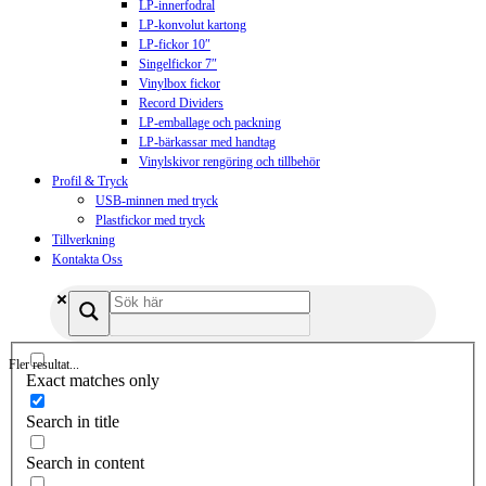
LP-innerfodral
LP-konvolut kartong
LP-fickor 10″
Singelfickor 7″
Vinylbox fickor
Record Dividers
LP-emballage och packning
LP-bärkassar med handtag
Vinylskivor rengöring och tillbehör
Profil & Tryck
USB-minnen med tryck
Plastfickor med tryck
Tillverkning
Kontakta Oss
Fler resultat...
Exact matches only
Search in title
Search in content