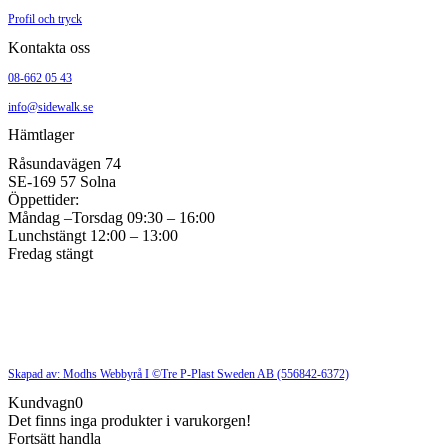
Profil och tryck
Kontakta oss
08-662 05 43
info@sidewalk.se
Hämtlager
Råsundavägen 74
SE-169 57 Solna
Öppettider:
Måndag –Torsdag 09:30 – 16:00
Lunchstängt 12:00 – 13:00
Fredag stängt
Skapad av: Modhs Webbyrå I ©Tre P-Plast Sweden AB (556842-6372)
Kundvagn
0
Det finns inga produkter i varukorgen!
Fortsätt handla