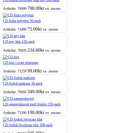
798.00
kr
ex .moms
Artikelnr:
76000
CD-ficka polyeten 50-pack
75.00
kr
ex .moms
Artikelnr:
73400
CD-tray klar 120-pack
234.00
kr
ex .moms
Artikelnr:
76020
CD-box i svart returpapp
99.00
kr
ex .moms
Artikelnr:
73259
CD-fodral mailcase 50-pack
349.00
kr
ex .moms
Artikelnr:
76060
CD-papperskuvert med fönster 250-pack
190.00
kr
ex .moms
Artikelnr:
73390
CD-fodral Jewelcase klar 100-pack