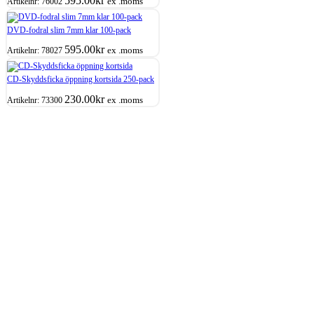
595.00
kr
ex .moms
Artikelnr:
76002
DVD-fodral slim 7mm klar 100-pack
595.00
kr
ex .moms
Artikelnr:
78027
CD-Skyddsficka öppning kortsida 250-pack
230.00
kr
ex .moms
Artikelnr:
73300