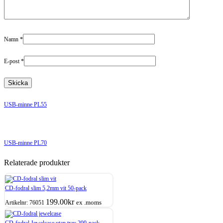
Namn
*
E-post
*
USB-minne PL55
USB-minne PL70
Relaterade produkter
CD-fodral slim 5,2mm vit 50-pack
199.00
kr
ex .moms
Artikelnr:
76051
CD-fodral Jewelcase utan tray 200-pack