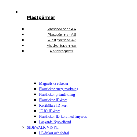
Plastsäckar och plastkassar
Plastkassar
Plastsäckar
Plastpärmar
Självhäftande Plastfickor
Självhäftande A3
Självhäftande A4
Plastpärmar A4
Självhäftande A5
Plastpärmar A6
Självhäftande A6
Plastpärmar A7
Självhäftande A7
Visitkortspärmar
Självhäftande CD DVD USB
Pärmregister
Självhäftande hörnfickor
Självhäftande visitkortsfickor
Självhäftande rektangulära
Plomberingspåsar
Display och skyltning
Magnetiska etiketter
Plastfickor energimärkning
Plastfickor prismärkning
Plastfickor ID-kort
Korthållare ID-kort
JOJO ID-kort
Plastfickor ID-kort med lanyards
Lanyards Nyckelband
SIDEWALK VINYL
LP-fickor och fodral