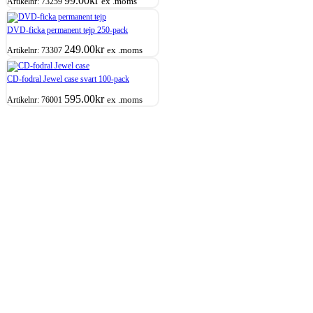
99.00
kr
ex .moms
Artikelnr:
73259
DVD-ficka permanent tejp 250-pack
249.00
kr
ex .moms
Artikelnr:
73307
CD-fodral Jewel case svart 100-pack
595.00
kr
ex .moms
Artikelnr:
76001