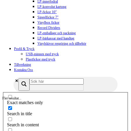
LP-innerfodral
LP-konvolut kartong
LP-fickor 10″
Singelfickor 7″
Vinylbox fickor
Record Dividers
LP-emballage och packning
LP-bärkassar med handtag
Vinylskivor rengöring och tillbehör
Profil & Tryck
USB-minnen med tryck
Plastfickor med tryck
Tillverkning
Kontakta Oss
Fler resultat...
Exact matches only
Search in title
Search in content