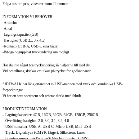
Fråga oss om pris, vi svarar inom 24 timmar.
INFORMATION VI BEHÖVER:
-Artikelnr
-Antal
-Lagringskapacitet (GB)
-Hastighet (USB 2.x 3.x 4.x)
-Kontakt (USB-A, USB-C eller båda)
-Bifoga högupplöst tryckunderlag om möjligt
Har du inte något bra tryckunderlag så hjälper vi till med det.
Vid beställning skickas ett utkast på trycket för godkännande.
SIDEWALK har lång erfarenhet av USB-minnen med tryck och kundunika USB-
förpackningar.
Vi har ett brett sortiment och arbetar direkt med fabrik.
PRODUKTINFORMATION
– Lagringskapacitet: 4GB, 16GB, 32GB, 64GB, 128GB, 256GB
– Överföringshastighet: 2.0, 3.0, 3.1, 3.2, 4.0
– USB kontakter: USB-A, USB-C, Micro-USB, Mini-USB
– Tryck: Digitaltryck (CMYK-färger), Silkscreen, Laser
– Logotyp anpassning Pantone® Matching System (PMS)