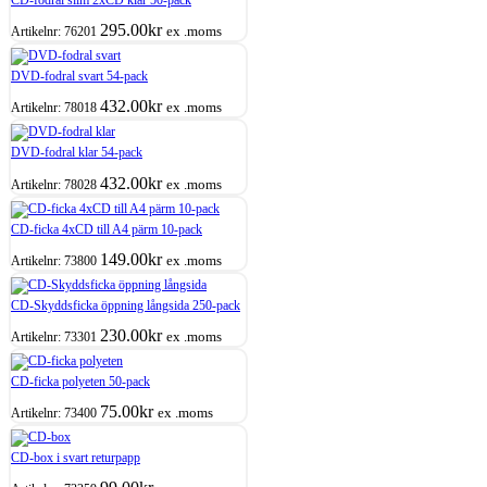
295.00
kr
ex .moms
Artikelnr:
76201
DVD-fodral svart 54-pack
432.00
kr
ex .moms
Artikelnr:
78018
DVD-fodral klar 54-pack
432.00
kr
ex .moms
Artikelnr:
78028
CD-ficka 4xCD till A4 pärm 10-pack
149.00
kr
ex .moms
Artikelnr:
73800
CD-Skyddsficka öppning långsida 250-pack
230.00
kr
ex .moms
Artikelnr:
73301
CD-ficka polyeten 50-pack
75.00
kr
ex .moms
Artikelnr:
73400
CD-box i svart returpapp