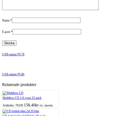
Namn
*
E-post
*
USB-minne PL78
USB-minne PL86
Relaterade produkter
Multibox CD 2-6 svart 22-pack
158.40
kr
ex .moms
Artikelnr:
76330
CD-fodral slim 2xCD klar 50-pack