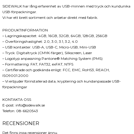
SIDEWALK har lång erfarenhet av USB-minnen med tryck och kundunika
USB-förpackningar.
Vi har ett brett sortiment och arbetar direkt med fabrik.
PRODUKTINFORMATION
– Lagringskapacitet: 4GB, 16GB, 32GB, 64GB, 128GB, 256GB
– Överföringshastighet: 2.0, 3.0, 3.1, 3.2, 4.0
– USB kontakter: USB-A, USB-C, Micro-USB, Mini-USB
– Tryck: Digitaltryck (CMYK-färger), Silkscreen, Laser
– Logotyp anpassning Pantone® Matching System (PMS)
– Formattering: FAT, FAT32, exFAT, NTFS
– Certifierade och godkända enligt: FCC, EMC, RoHS3, REACH,
ISO9001:2000
– Vi erbjuder förinstallerad data, kryptering och kundanpassade USB-
förpackningar
KONTAKTA OSS
E-post: info@sidewalk.se
Telefon: 08-6620543
RECENSIONER
Det finns inga recensioner ännu.