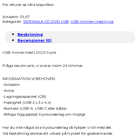
För returer se våra köpvillkor
Artikelnr:
PL97
Kategorier:
SIDEWALK CD DVD USB
,
USB-minnen med tryck
Beskrivning
Recensioner (0)
USB-minne med LOGO tryck
Fråga oss om pris, vi svarar inom 24 timmar.
INFORMATION VI BEHÖVER:
-Artikelnr
-Antal
-Lagringskapacitet (GB)
-Hastighet (USB 2.x 3.x 4.x)
-Kontakt (USB-A, USB-C eller båda)
-Bifoga högupplöst tryckunderlag om möjligt
Har du inte något bra tryckunderlag så hjälper vi till med det.
Vid beställning skickas ett utkast på trycket för godkännande.