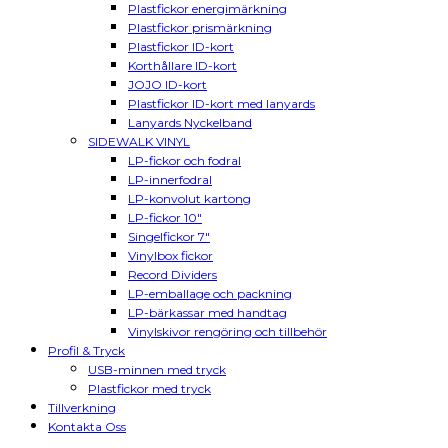
Plastfickor energimärkning
Plastfickor prismärkning
Plastfickor ID-kort
Korthållare ID-kort
JOJO ID-kort
Plastfickor ID-kort med lanyards
Lanyards Nyckelband
SIDEWALK VINYL
LP-fickor och fodral
LP-innerfodral
LP-konvolut kartong
LP-fickor 10″
Singelfickor 7″
Vinylbox fickor
Record Dividers
LP-emballage och packning
LP-bärkassar med handtag
Vinylskivor rengöring och tillbehör
Profil & Tryck
USB-minnen med tryck
Plastfickor med tryck
Tillverkning
Kontakta Oss