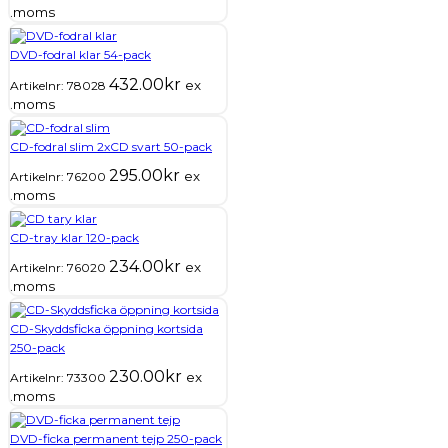
.moms
DVD-fodral klar 54-pack
432.00
kr
ex
Artikelnr:
78028
.moms
CD-fodral slim 2xCD svart 50-pack
295.00
kr
ex
Artikelnr:
76200
.moms
CD-tray klar 120-pack
234.00
kr
ex
Artikelnr:
76020
.moms
CD-Skyddsficka öppning kortsida
250-pack
230.00
kr
ex
Artikelnr:
73300
.moms
DVD-ficka permanent tejp 250-pack