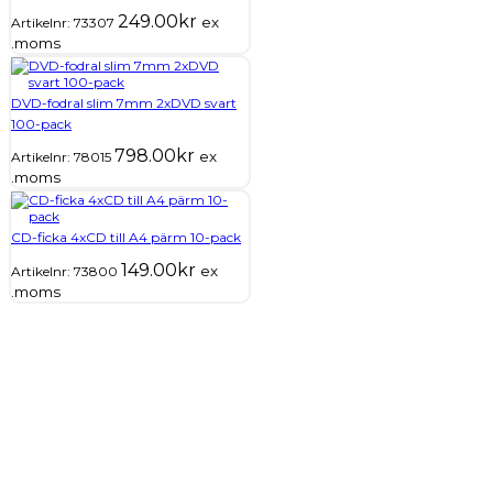
249.00
kr
ex
Artikelnr:
73307
.moms
DVD-fodral slim 7mm 2xDVD svart
100-pack
798.00
kr
ex
Artikelnr:
78015
.moms
CD-ficka 4xCD till A4 pärm 10-pack
149.00
kr
ex
Artikelnr:
73800
.moms