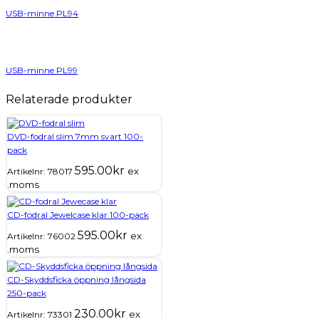
USB-minne PL94
USB-minne PL99
Relaterade produkter
DVD-fodral slim 7mm svart 100-
pack
595.00
kr
ex
Artikelnr:
78017
.moms
CD-fodral Jewelcase klar 100-pack
595.00
kr
ex
Artikelnr:
76002
.moms
CD-Skyddsficka öppning långsida
250-pack
230.00
kr
ex
Artikelnr:
73301