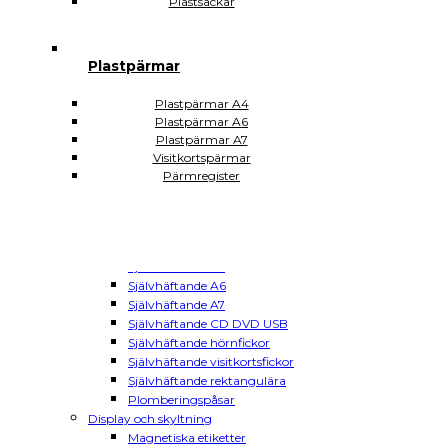
Aktmappar
Plastsäckar
Plastfickor ohålade
Plastfickor hålade
Plastfodral med glidlås
Plastpärmar
Plastmappar låsfunktion
Magnetiska plastfickor
Plastpärmar A4
Vattentäta plastfickor
Plastpärmar A6
Plastfickor sjukvården
Plastpärmar A7
Plastsäckar och plastkassar
Visitkortspärmar
Plastkassar
Pärmregister
Plastsäckar
Självhäftande Plastfickor
Självhäftande A3
Självhäftande A4
Självhäftande A5
Självhäftande A6
Självhäftande A7
Självhäftande CD DVD USB
Självhäftande hörnfickor
Självhäftande visitkortsfickor
Självhäftande rektangulära
Plomberingspåsar
Display och skyltning
Magnetiska etiketter