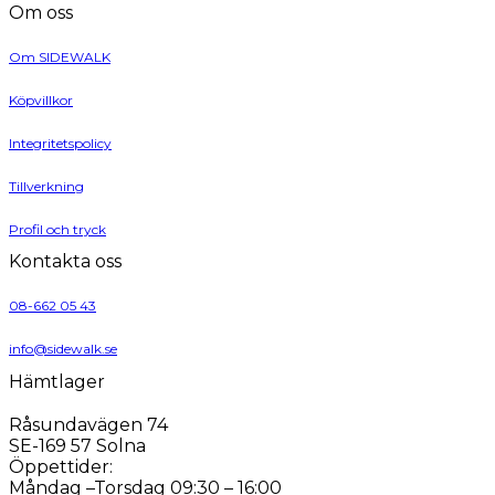
Om oss
Om SIDEWALK
Köpvillkor
Integritetspolicy
Tillverkning
Profil och tryck
Kontakta oss
08-662 05 43
info@sidewalk.se
Hämtlager
Råsundavägen 74
SE-169 57 Solna
Öppettider:
Måndag –Torsdag 09:30 – 16:00