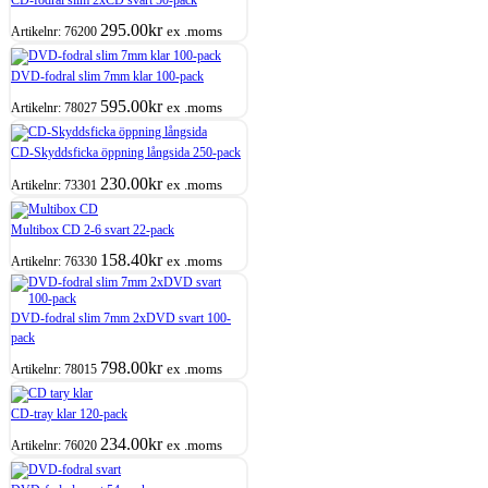
295.00
kr
ex .moms
Artikelnr:
76200
DVD-fodral slim 7mm klar 100-pack
595.00
kr
ex .moms
Artikelnr:
78027
CD-Skyddsficka öppning långsida 250-pack
230.00
kr
ex .moms
Artikelnr:
73301
Multibox CD 2-6 svart 22-pack
158.40
kr
ex .moms
Artikelnr:
76330
DVD-fodral slim 7mm 2xDVD svart 100-
pack
798.00
kr
ex .moms
Artikelnr:
78015
CD-tray klar 120-pack
234.00
kr
ex .moms
Artikelnr:
76020