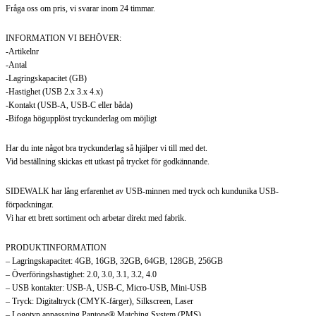
Fråga oss om pris, vi svarar inom 24 timmar.
INFORMATION VI BEHÖVER:
-Artikelnr
-Antal
-Lagringskapacitet (GB)
-Hastighet (USB 2.x 3.x 4.x)
-Kontakt (USB-A, USB-C eller båda)
-Bifoga högupplöst tryckunderlag om möjligt
Har du inte något bra tryckunderlag så hjälper vi till med det.
Vid beställning skickas ett utkast på trycket för godkännande.
SIDEWALK har lång erfarenhet av USB-minnen med tryck och kundunika USB-
förpackningar.
Vi har ett brett sortiment och arbetar direkt med fabrik.
PRODUKTINFORMATION
– Lagringskapacitet: 4GB, 16GB, 32GB, 64GB, 128GB, 256GB
– Överföringshastighet: 2.0, 3.0, 3.1, 3.2, 4.0
– USB kontakter: USB-A, USB-C, Micro-USB, Mini-USB
– Tryck: Digitaltryck (CMYK-färger), Silkscreen, Laser
– Logotyp anpassning Pantone® Matching System (PMS)