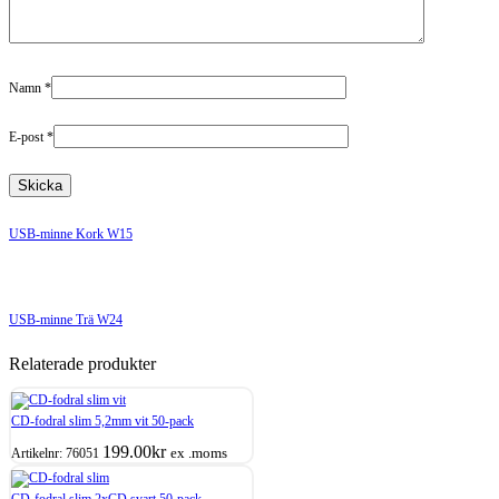
Namn
*
E-post
*
USB-minne Kork W15
USB-minne Trä W24
Relaterade produkter
CD-fodral slim 5,2mm vit 50-pack
199.00
kr
ex .moms
Artikelnr:
76051
CD-fodral slim 2xCD svart 50-pack