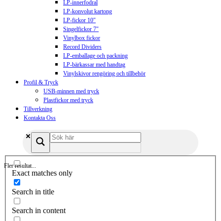
LP-innerfodral
LP-konvolut kartong
LP-fickor 10″
Singelfickor 7″
Vinylbox fickor
Record Dividers
LP-emballage och packning
LP-bärkassar med handtag
Vinylskivor rengöring och tillbehör
Profil & Tryck
USB-minnen med tryck
Plastfickor med tryck
Tillverkning
Kontakta Oss
Fler resultat...
Exact matches only
Search in title
Search in content