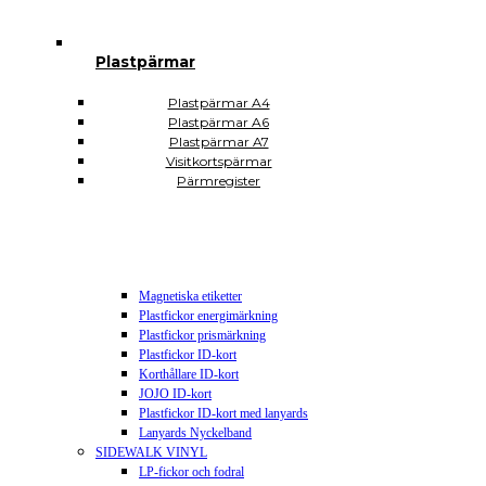
Plastsäckar och plastkassar
Plastkassar
Plastsäckar
Plastpärmar
Självhäftande Plastfickor
Självhäftande A3
Självhäftande A4
Plastpärmar A4
Självhäftande A5
Plastpärmar A6
Självhäftande A6
Plastpärmar A7
Självhäftande A7
Visitkortspärmar
Självhäftande CD DVD USB
Pärmregister
Självhäftande hörnfickor
Självhäftande visitkortsfickor
Självhäftande rektangulära
Plomberingspåsar
Display och skyltning
Magnetiska etiketter
Plastfickor energimärkning
Plastfickor prismärkning
Plastfickor ID-kort
Korthållare ID-kort
JOJO ID-kort
Plastfickor ID-kort med lanyards
Lanyards Nyckelband
SIDEWALK VINYL
LP-fickor och fodral