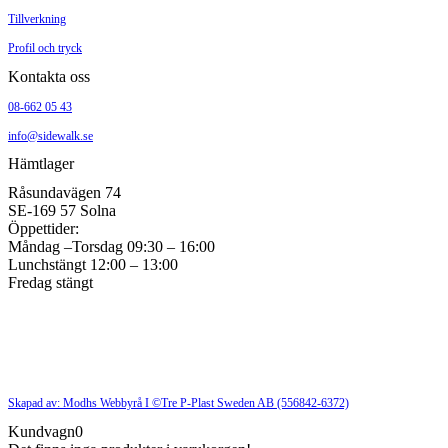
Tillverkning
Profil och tryck
Kontakta oss
08-662 05 43
info@sidewalk.se
Hämtlager
Råsundavägen 74
SE-169 57 Solna
Öppettider:
Måndag –Torsdag 09:30 – 16:00
Lunchstängt 12:00 – 13:00
Fredag stängt
Skapad av: Modhs Webbyrå I ©Tre P-Plast Sweden AB (556842-6372)
Kundvagn
0