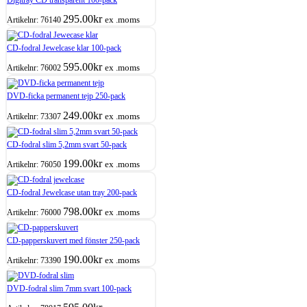
295.00
kr
ex .moms
Artikelnr:
76140
CD-fodral Jewelcase klar 100-pack
595.00
kr
ex .moms
Artikelnr:
76002
DVD-ficka permanent tejp 250-pack
249.00
kr
ex .moms
Artikelnr:
73307
CD-fodral slim 5,2mm svart 50-pack
199.00
kr
ex .moms
Artikelnr:
76050
CD-fodral Jewelcase utan tray 200-pack
798.00
kr
ex .moms
Artikelnr:
76000
CD-papperskuvert med fönster 250-pack
190.00
kr
ex .moms
Artikelnr:
73390
DVD-fodral slim 7mm svart 100-pack