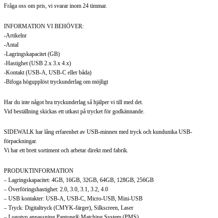
Fråga oss om pris, vi svarar inom 24 timmar.
INFORMATION VI BEHÖVER:
-Artikelnr
-Antal
-Lagringskapacitet (GB)
-Hastighet (USB 2.x 3.x 4.x)
-Kontakt (USB-A, USB-C eller båda)
-Bifoga högupplöst tryckunderlag om möjligt
Har du inte något bra tryckunderlag så hjälper vi till med det.
Vid beställning skickas ett utkast på trycket för godkännande.
SIDEWALK har lång erfarenhet av USB-minnen med tryck och kundunika USB-
förpackningar.
Vi har ett brett sortiment och arbetar direkt med fabrik.
PRODUKTINFORMATION
– Lagringskapacitet: 4GB, 16GB, 32GB, 64GB, 128GB, 256GB
– Överföringshastighet: 2.0, 3.0, 3.1, 3.2, 4.0
– USB kontakter: USB-A, USB-C, Micro-USB, Mini-USB
– Tryck: Digitaltryck (CMYK-färger), Silkscreen, Laser
– Logotyp anpassning Pantone® Matching System (PMS)