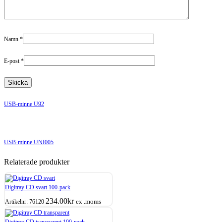
Namn
*
E-post
*
USB-minne U92
USB-minne UNI005
Relaterade produkter
Digitray CD svart 100-pack
234.00
kr
ex .moms
Artikelnr:
76120
Digitray CD transparent 100-pack