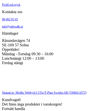
Profil och tryck
Kontakta oss
08-662 05 43
info@sidewalk.se
Hämtlager
Råsundavägen 74
SE-169 57 Solna
Öppettider:
Måndag –Torsdag 09:30 – 16:00
Lunchstängt 12:00 – 13:00
Fredag stängt
Skapad av: Modhs Webbyrå I ©Tre P-Plast Sweden AB (556842-6372)
Kundvagn
0
Det finns inga produkter i varukorgen!
Fortsätt handla