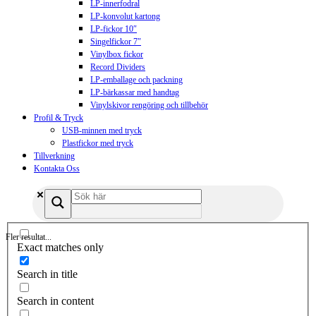
LP-innerfodral
LP-konvolut kartong
LP-fickor 10″
Singelfickor 7″
Vinylbox fickor
Record Dividers
LP-emballage och packning
LP-bärkassar med handtag
Vinylskivor rengöring och tillbehör
Profil & Tryck
USB-minnen med tryck
Plastfickor med tryck
Tillverkning
Kontakta Oss
Fler resultat...
Exact matches only
Search in title
Search in content