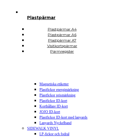
Plastsäckar och plastkassar
Plastkassar
Plastsäckar
Plastpärmar
Självhäftande Plastfickor
Självhäftande A3
Självhäftande A4
Plastpärmar A4
Självhäftande A5
Plastpärmar A6
Självhäftande A6
Plastpärmar A7
Självhäftande A7
Visitkortspärmar
Självhäftande CD DVD USB
Pärmregister
Självhäftande hörnfickor
Självhäftande visitkortsfickor
Självhäftande rektangulära
Plomberingspåsar
Display och skyltning
Magnetiska etiketter
Plastfickor energimärkning
Plastfickor prismärkning
Plastfickor ID-kort
Korthållare ID-kort
JOJO ID-kort
Plastfickor ID-kort med lanyards
Lanyards Nyckelband
SIDEWALK VINYL
LP-fickor och fodral