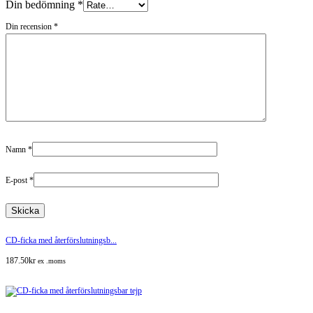
Din bedömning
*
Din recension
*
Namn
*
E-post
*
CD-ficka med återförslutningsb...
187.50
kr
ex .moms