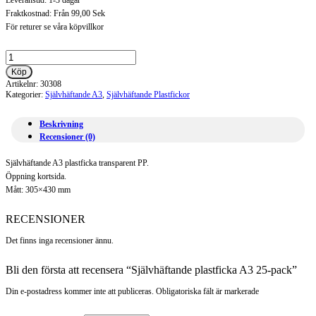
Leveranstid: 1-3 dagar
Fraktkostnad: Från 99,00 Sek
För returer se våra köpvillkor
Självhäftande
plastficka
Köp
A3
Artikelnr:
30308
25-
Kategorier:
Självhäftande A3
,
Självhäftande Plastfickor
pack
mängd
Beskrivning
Recensioner (0)
Självhäftande A3 plastficka transparent PP.
Öppning kortsida.
Mått: 305×430 mm
RECENSIONER
Det finns inga recensioner ännu.
Bli den första att recensera “Självhäftande plastficka A3 25-pack”
Din e-postadress kommer inte att publiceras. Obligatoriska fält är markerade