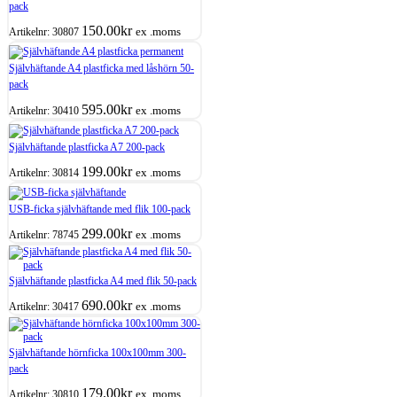
pack
150.00
kr
ex .moms
Artikelnr:
30807
Självhäftande A4 plastficka med låshörn 50-
pack
595.00
kr
ex .moms
Artikelnr:
30410
Självhäftande plastficka A7 200-pack
199.00
kr
ex .moms
Artikelnr:
30814
USB-ficka självhäftande med flik 100-pack
299.00
kr
ex .moms
Artikelnr:
78745
Självhäftande plastficka A4 med flik 50-pack
690.00
kr
ex .moms
Artikelnr:
30417
Självhäftande hörnficka 100x100mm 300-
pack
179.00
kr
ex .moms
Artikelnr:
30810