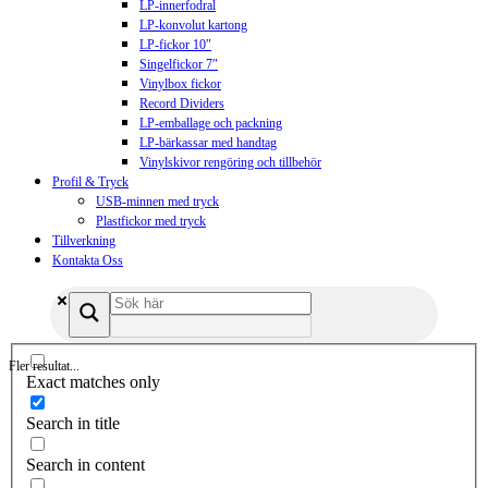
LP-innerfodral
LP-konvolut kartong
LP-fickor 10″
Singelfickor 7″
Vinylbox fickor
Record Dividers
LP-emballage och packning
LP-bärkassar med handtag
Vinylskivor rengöring och tillbehör
Profil & Tryck
USB-minnen med tryck
Plastfickor med tryck
Tillverkning
Kontakta Oss
Fler resultat...
Exact matches only
Search in title
Search in content