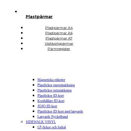
Plastsäckar och plastkassar
Plastkassar
Plastsäckar
Plastpärmar
Självhäftande Plastfickor
Självhäftande A3
Självhäftande A4
Plastpärmar A4
Självhäftande A5
Plastpärmar A6
Självhäftande A6
Plastpärmar A7
Självhäftande A7
Visitkortspärmar
Självhäftande CD DVD USB
Pärmregister
Självhäftande hörnfickor
Självhäftande visitkortsfickor
Självhäftande rektangulära
Plomberingspåsar
Display och skyltning
Magnetiska etiketter
Plastfickor energimärkning
Plastfickor prismärkning
Plastfickor ID-kort
Korthållare ID-kort
JOJO ID-kort
Plastfickor ID-kort med lanyards
Lanyards Nyckelband
SIDEWALK VINYL
LP-fickor och fodral